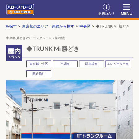
ームを探す
東京都のエリア・路線から探す
中央区
◆TRUNK Mi 勝どき
中央区(勝どき)のトランクルーム（屋内型）
◆TRUNK Mi 勝どき
東京都中央区
空調有
駐車場有
エレベーター有
駅近物件