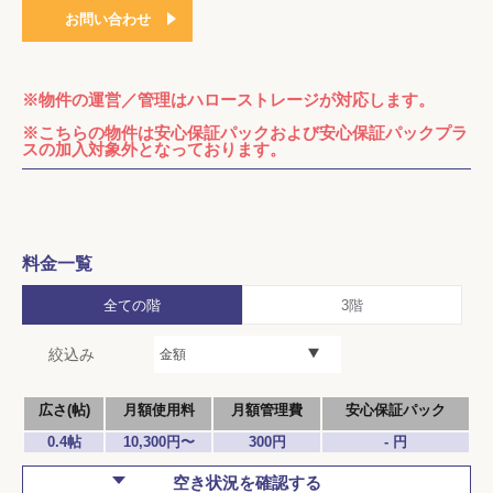
お問い合わせ
※物件の運営／管理はハローストレージが対応します。
※こちらの物件は安心保証パックおよび安心保証パックプラ
スの加入対象外となっております。
料金一覧
全ての階
3階
絞込み
金額
広さ(帖)
月額使用料
月額管理費
安心保証パック
0.4帖
10,300円〜
300円
- 円
空き状況を確認する