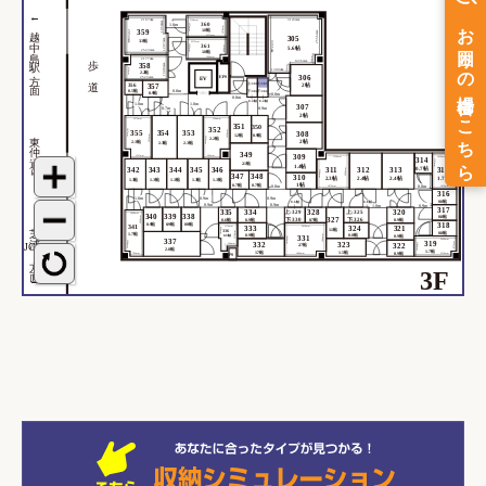
←越中島駅方面
2104mm
3123mm
2167mm
1050mm
360
1.0m
1270mm
1079mm
1.8帖
359
2054mm
2556mm
2357mm
305
1207mm
3.3帖
2357mm
3355mm
361
1295mm
5.6帖
999mm
1.8帖
2523mm
歩 道
596mm
1966mm
2177mm
1436mm
1508mm
358
502mm
912mm
1300mm
2.2帖
306
EPS
2523mm
EV
上:301
上:303
2帖
357
356
0.5帖
0.8m
下:302
下:304
0.9帖
0.8m
0.8m
0.4帖
0.4帖
1.0m
1.0m
307
0.9m
0.7m
2帖
1573mm
1564mm
351
350
352
東仲通り
1937mm
355
354
353
1954mm
308
1.2帖
0.9帖
2533mm
2533mm
2.2帖
2帖
2.3帖
2.3帖
2.3帖
349
309
1227mm
992mm
1050mm
1350mm
314
1727mm
2.1帖
1.4帖
0.7帖
311
312
313
342
343
344
345
346
315
2090mm
1745mm
2080mm
347
348
310
2.3帖
2.4帖
2.4帖
1.7帖
1.3帖
1.3帖
1.3帖
1.3帖
1.3帖
1帖
0.7帖
0.7帖
0.8m
0.8m
1410mm
1875mm
316
1.0m
0.9m
0.9m
0.8帖
0.6帖
0.8帖
0.9m
0.9m
1.0m
0.9m
317
335
334
上:329
上:325
320
328
1090mm
340
339
338
0.8帖
2690mm
327
0.6帖
0.9帖
下:330
下:326
0.9帖
0.7帖
芝浦
0.9帖
0.9帖
0.9帖
318
341
324
1110mm
2420mm
333
321
1.1帖
900mm
336
0.8帖
1370mm
1.7帖
0.8帖
0.9帖
0.9帖
1644mm
0.9帖
331
1940mm
337
2460mm
2384mm
319
877mm
323
332
322
1180mm
2.7帖
JCT
590mm
274mm
2.8帖
1.7帖
370mm
1.7帖
1.5帖
0.9帖
2152mm
1844mm
782mm
PS
方面→
3F