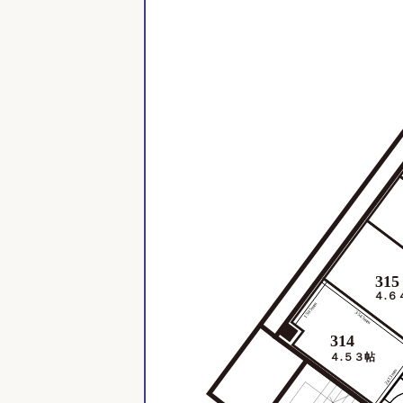
315
４.６
1595mm
3545mm
314
４.５３帖
2413mm