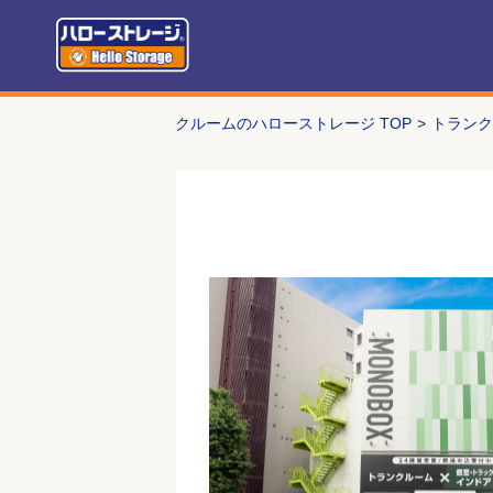
号室(階数)
広さ
幅･奥行き･高さ
月額使用料
管理費
トランクルームのハローストレージ TOP
トランク