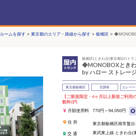
ルームを探す
東京都のエリア・路線から探す
板橋区
◆MONOBO
板橋区(ときわ台(東京都))のト
◆MONOBOXときわ台 
by ハロー ストレー
東京都板橋区
空調有
エレベー
【ご新規限定・6ヶ月以上新規ご利用
数料0円
月額使用料
770
円～94,050円
住 所
東京都板橋区南常盤台1
東武東上線 ときわ台(
交 通