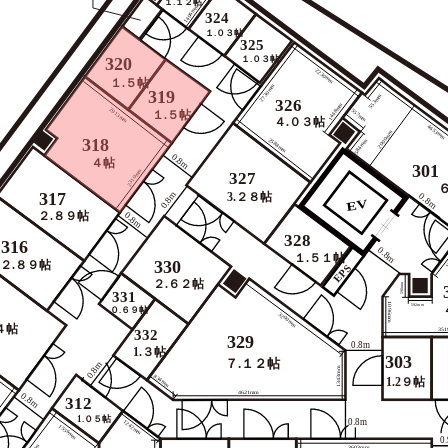
１.１２帖
1406mm
324
１.０３帖
325
320
１.０３帖
2230mm
１.５帖
2730mm
319
553mm
326
1448mm
2913mm
557mm
１.５帖
４.０３帖
4653mm
2000mm
318
2588mm
584mm
0.8m
４帖
301
2310mm
327
317
0.8m
3.２８帖
0.8m
EV
２.８９帖
0.8m
328
316
0.8m
1
１.５１帖
330
２.８９帖
EPS
２.６２帖
590mm
331
1096mm
592mm
０.６９帖
3200mm
４帖
35
332
329
0.8m
1.３帖
303
７.１２帖
0.8m
1343mm
834mm
1.2９帖
4621mm
0.8m
312
1.０５帖
0.8m
1242mm
1556mm
0
3603mm