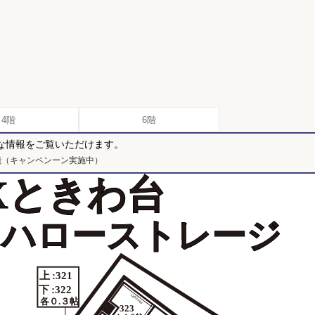
4階
6階
な情報をご覧いただけます。
能（キャンペンーン実施中）
OXときわ台
d by ハローストレージ
上
:321
下
:322
1463mm
各０.３帖
323