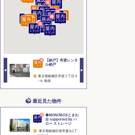
】舟渡レンタ
【納戸】舟渡第六レ
ンタル納戸
区舟渡２丁目９
東京都板橋区舟渡１丁目１
７−１０ 南側
最近見た物件
◆MONOBOXときわ
台 supported by ハ
ロー ストレージ
東京都板橋区南常盤台1丁