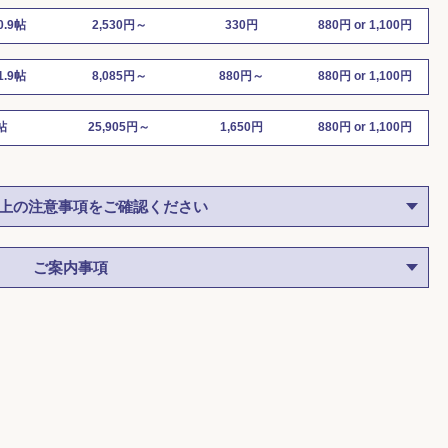
0.9帖
2,530円～
330円
880円 or 1,100円
1.9帖
8,085円～
880円～
880円 or 1,100円
帖
25,905円～
1,650円
880円 or 1,100円
【納戸】第五舟渡レ
【納戸
上の注意事項をご確認ください
ンタル納戸
ル納戸
東京都板橋区舟渡２丁目２
東京都板橋
ご案内事項
５ 西側
−８ 南側