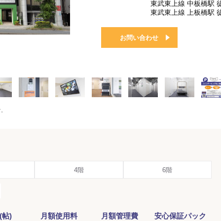
東武東上線 中板橋駅 
東武東上線 上板橋駅 
お問い合わせ
す。
4階
6階
(帖)
月額使用料
月額管理費
安心保証パック