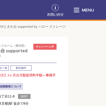
Xときわ台 supported by ハロー ストレージ
ランクルーム（屋内型）
キャンペーン中
supported
ジ
ター有
駅近物件
の方】3ヶ月分月額使用料半額＋事務手
丁目11-8
東京都)駅 徒歩で8分