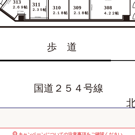
2218mm
313
311
1970mm
310
309
308
２.６９帖
1970mm
２.３５帖
617.3mm
２.１８帖
２.１８帖
４.２２帖
412.3mm
1653mm
歩 道
国道２５４号線
キャンペーンについての注意事項を
ご確認ください