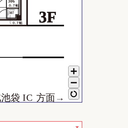
306
０.７帖
3F
1167mm
970mm
307
０.７帖
北池
袋
I
C
方面→