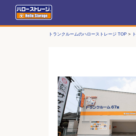
号室(階数)
広さ
幅･奥行き･高さ
月額使用料
管理費
トランクルームのハローストレージ TOP