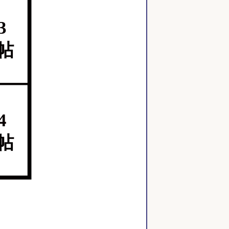
3
4帖
4
4帖