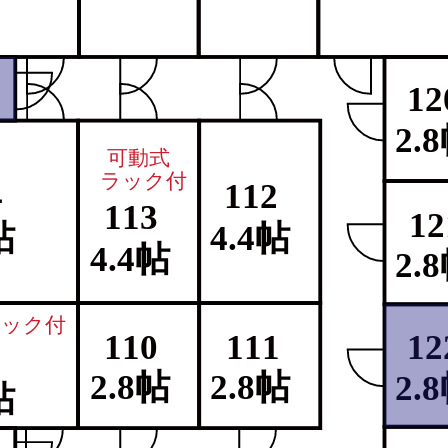
12
2.
可動式
ラック付
4
112
113
12
帖
4.4帖
4.4帖
2.
ラック付
110
111
12
9
2.8帖
2.8帖
2.
帖