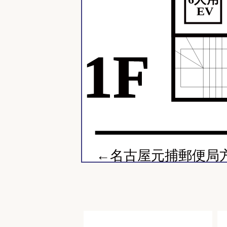
EV
1F
←名古屋元捕郵便局