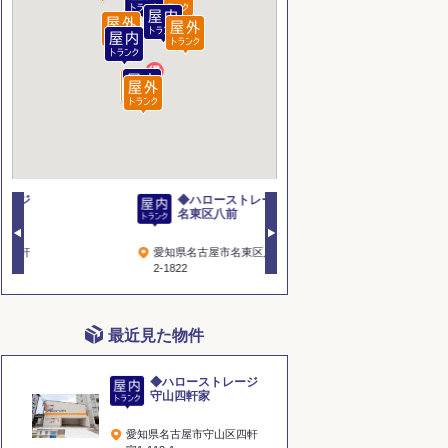
ジ
◆ハローストレージ
ハロー
名東区八前
東区神
軒
愛知県名古屋市名東区八前
愛知県名古屋
2-1822
町３丁目２８
最近見た物件
◆ハローストレージ
守山四軒家
愛知県名古屋市守山区四軒