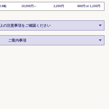
2.8帖
10,500円～
2,200円
880円 or 1,100円
上の注意事項をご確認ください
ご案内事項
◆ハローストレージ
◆ハローストレー
八剣
守山四軒家
愛知県名古屋市守山区八剣
愛知県名古屋市守山区四
一丁目309
家1-112-1