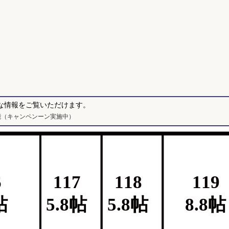
な情報をご覧いただけます。
能（キャンペンーン実施中）
6
117
118
119
帖
5.8帖
5.8帖
8.8帖