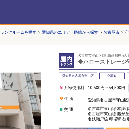
トランクルームを探す
愛知県のエリア・路線から探す
名古屋市
守
名古屋市守山区(本郷(愛知県))
◆ハローストレージ
愛知県名古屋市守山区
空調有
月額使用料
10,500
円～54,500円
住 所
愛知県名古屋市守山区四軒
名古屋市東山線 本郷(愛
交 通
名古屋市東山線 藤が丘
名鉄瀬戸線 印場駅 徒