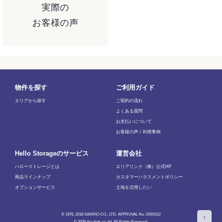
実際の
お客様の声
物件を探す
ご利用ガイド
エリアから探す
ご契約の流れ
よくある質問
お支払いについて
お客様の声 / 利用事例
Hello Storageのサービス
運営会社
ハローストレージとは
エリアリンク（株）公式HP
商品ラインナップ
カスタマーハラスメントポリシー
オプションサービス
土地を活用したい
© 1976, 2018 SANRIO CO., LTD. APPROVAL No. G591512
↑
© 2026 Arealink.co.,ltd. All Rights Reserved.