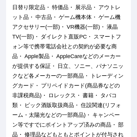
日替り限定品
特価品
展示品
アウトレ
ット品
中古品
ゲーム機本体
ゲーム機
アクセサリー(一部)
VR機器(一部)
液晶
TV(一部)
ダイレクト直販PC
スマートフ
ォン等で携帯電話会社との契約が必要な商
品
Apple製品
AppleCareなどのメーカー
が提供する保証
日立、ソニー、パナソニッ
クなど各メーカーの一部商品
トレーディン
グカード
プリペイドカード(商品券などの
非課税商品)
ロレックス
書籍
タバコ
類
ビック酒販取扱商品
住設関連(リフォ
ーム・太陽光などの一部商品)
キャンペー
ン等ですでにポイントアップ済みの商品
部
品
修理品などもともとポイントが付与され