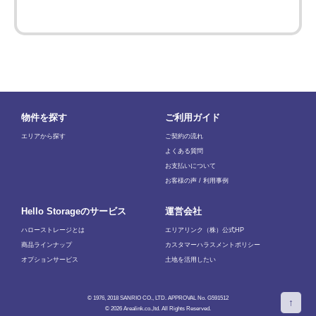
物件を探す
ご利用ガイド
エリアから探す
ご契約の流れ
よくある質問
お支払いについて
お客様の声 / 利用事例
Hello Storageのサービス
運営会社
ハローストレージとは
エリアリンク（株）公式HP
商品ラインナップ
カスタマーハラスメントポリシー
オプションサービス
土地を活用したい
© 1976, 2018 SANRIO CO., LTD. APPROVAL No. G591512
↑
© 2026 Arealink.co.,ltd. All Rights Reserved.