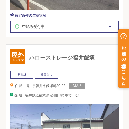
設定条件の空室状況
申込み受付中
ハローストレージ福井飯塚
断熱材
除雪なし
住 所
福井県福井市飯塚町30-23
交 通
福井鉄道福武線 公園口駅 車で10分