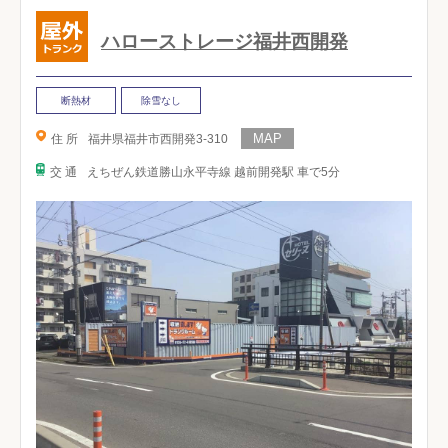
ハローストレージ福井西開発
断熱材
除雪なし
住 所
福井県福井市西開発3-310
交 通
えちぜん鉄道勝山永平寺線 越前開発駅 車で5分