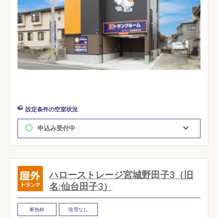
設定条件の空室状況
申込み受付中
ハローストレージ宮城野田子3（旧
名:仙台田子3）
断熱材
除雪なし