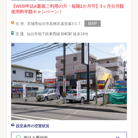
【WEB申込&新規ご利用の方・短期2か月可】3ヶ月分月額
使用料半額キャンペーン！
住 所
宮城県仙台市若林区遠見塚3-1-7
交 通
仙台市地下鉄東西線 卸町駅 徒歩18分
設定条件の空室状況
申込み受付中