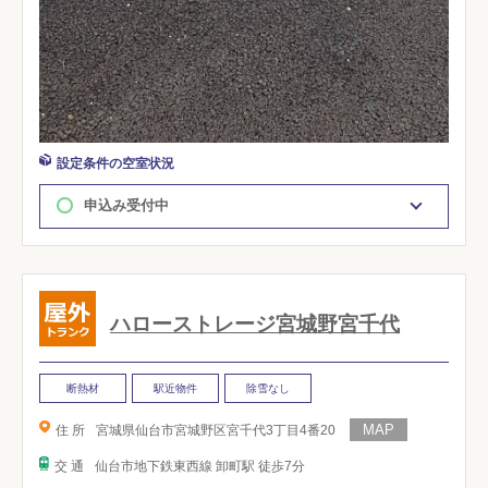
設定条件の空室状況
申込み受付中
ハローストレージ宮城野宮千代
断熱材
駅近物件
除雪なし
住 所
宮城県仙台市宮城野区宮千代3丁目4番20
交 通
仙台市地下鉄東西線 卸町駅 徒歩7分