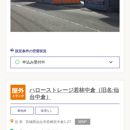
設定条件の空室状況
申込み受付中
ハローストレージ若林中倉（旧名:仙
台中倉）
断熱材
除雪なし
住 所
宮城県仙台市若林区中倉1-27