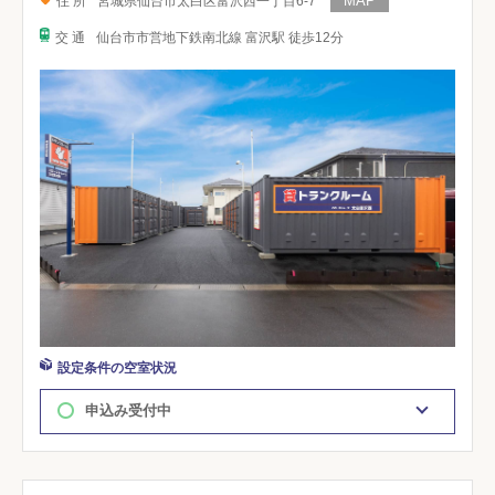
住 所
宮城県仙台市太白区富沢西一丁目6-7
交 通
仙台市市営地下鉄南北線 富沢駅 徒歩12分
設定条件の空室状況
申込み受付中