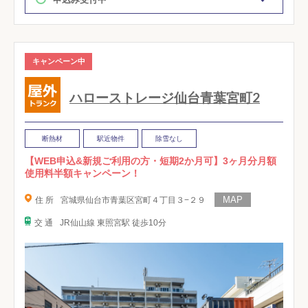
キャンペーン中
ハローストレージ仙台青葉宮町2
断熱材
駅近物件
除雪なし
【WEB申込&新規ご利用の方・短期2か月可】3ヶ月分月額
使用料半額キャンペーン！
住 所
宮城県仙台市青葉区宮町４丁目３−２９
交 通
JR仙山線 東照宮駅 徒歩10分