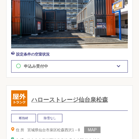
設定条件の空室状況
申込み受付中
ハローストレージ仙台泉松森
断熱材
除雪なし
住 所
宮城県仙台市泉区松森西沢1－8