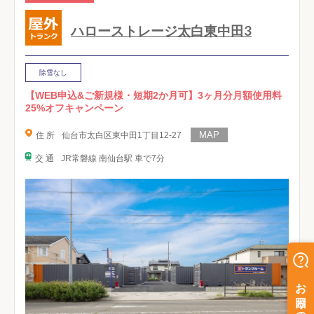
ハローストレージ太白東中田3
除雪なし
【WEB申込&ご新規様・短期2か月可】3ヶ月分月額使用料
25%オフキャンペーン
住 所
仙台市太白区東中田1丁目12-27
交 通
JR常磐線 南仙台駅 車で7分