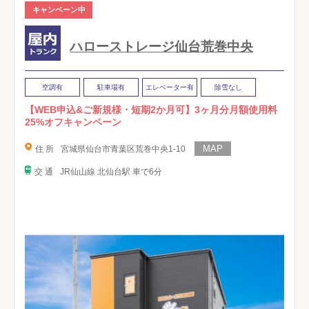
キャンペーン中
ハローストレージ仙台荒巻中央
空調有
駐車場有
エレベーター有
除雪なし
【WEB申込&ご新規様・短期2か月可】3ヶ月分月額使用料
25%オフキャンペーン
住 所
宮城県仙台市青葉区荒巻中央1-10
交 通
JR仙山線 北仙台駅 車で6分