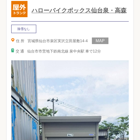
ハローバイクボックス仙台泉・高森
除雪なし
住 所
宮城県仙台市泉区実沢立田屋敷14-4
交 通
仙台市市営地下鉄南北線 泉中央駅 車で12分