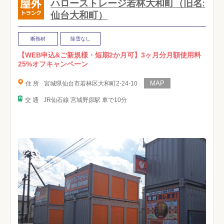
ハローストレージ若林大和町（旧名:
仙台大和町）
断熱材
除雪なし
【WEB申込&ご新規様・短期2か月可】3ヶ月分月額使用料
25%オフキャンペーン
住 所
宮城県仙台市若林区大和町2-24-10
交 通
JR仙石線 宮城野原駅 車で10分