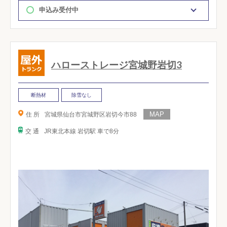
申込み受付中
ハローストレージ宮城野岩切3
断熱材
除雪なし
住 所
宮城県仙台市宮城野区岩切今市88
交 通
JR東北本線 岩切駅 車で8分