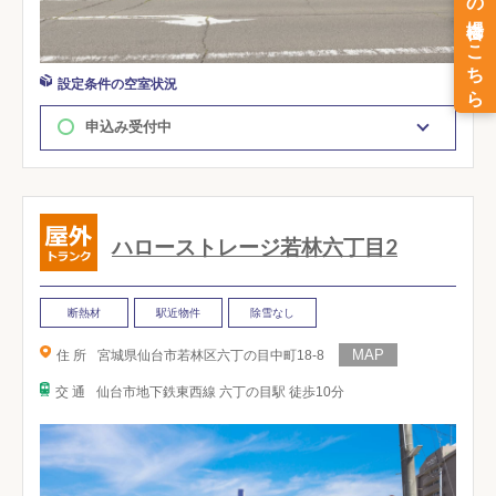
設定条件の空室状況
申込み受付中
ハローストレージ若林六丁目2
断熱材
駅近物件
除雪なし
住 所
宮城県仙台市若林区六丁の目中町18-8
交 通
仙台市地下鉄東西線 六丁の目駅 徒歩10分