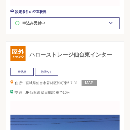
設定条件の空室状況
申込み受付中
ハローストレージ仙台東インター
断熱材
除雪なし
住 所
宮城県仙台市若林区卸町東5-7-31
交 通
JR仙石線 福田町駅 車で10分