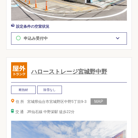
設定条件の空室状況
申込み受付中
ハローストレージ宮城野中野
断熱材
除雪なし
住 所
宮城県仙台市宮城野区中野5丁目9-3
交 通
JR仙石線 中野栄駅 徒歩22分