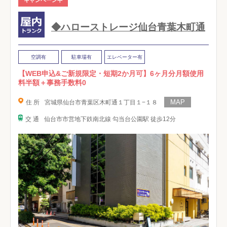
◆ハローストレージ仙台青葉木町通
空調有
駐車場有
エレベーター有
【WEB申込&ご新規限定・短期2か月可】6ヶ月分月額使用
料半額＋事務手数料0
住 所
宮城県仙台市青葉区木町通１丁目１−１８
交 通
仙台市市営地下鉄南北線 勾当台公園駅 徒歩12分