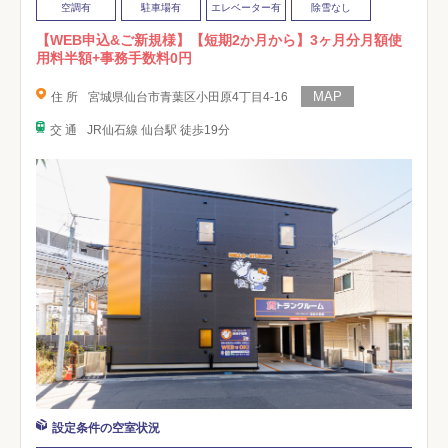
空調有
駐車場有
エレベーター有
除雪なし
【WEB申込&ご新規様】【短期2か月から】3ヶ月分月額使
用料半額+事務手数料0円
住 所
宮城県仙台市青葉区小田原4丁目4-16
交 通
JR仙石線 仙台駅 徒歩19分
設定条件の空室状況