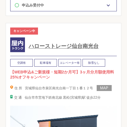
申込み受付中
キャンペーン中
ハローストレージ仙台南光台
空調有
駐車場有
エレベーター有
除雪なし
【WEB申込&ご新規様・短期2か月可】3ヶ月分月額使用料
25%オフキャンペーン
住 所
宮城県仙台市泉区南光台南一丁目１番１２号
交 通
仙台市市営地下鉄南北線 黒松(宮城県)駅 徒歩22分