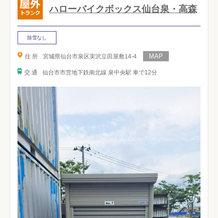
ハローバイクボックス仙台泉・高森
除雪なし
住 所
宮城県仙台市泉区実沢立田屋敷14-4
交 通
仙台市市営地下鉄南北線 泉中央駅 車で12分