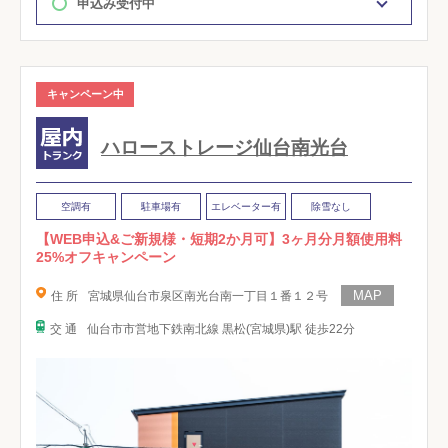
申込み受付中
キャンペーン中
ハローストレージ仙台南光台
空調有
駐車場有
エレベーター有
除雪なし
【WEB申込&ご新規様・短期2か月可】3ヶ月分月額使用料
25%オフキャンペーン
住 所
宮城県仙台市泉区南光台南一丁目１番１２号
交 通
仙台市市営地下鉄南北線 黒松(宮城県)駅 徒歩22分