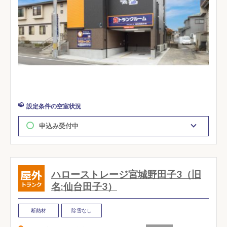
設定条件の空室状況
申込み受付中
ハローストレージ宮城野田子3（旧
名:仙台田子3）
断熱材
除雪なし