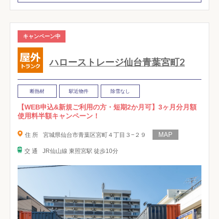
キャンペーン中
ハローストレージ仙台青葉宮町2
断熱材
駅近物件
除雪なし
【WEB申込&新規ご利用の方・短期2か月可】3ヶ月分月額
使用料半額キャンペーン！
住 所
宮城県仙台市青葉区宮町４丁目３−２９
交 通
JR仙山線 東照宮駅 徒歩10分