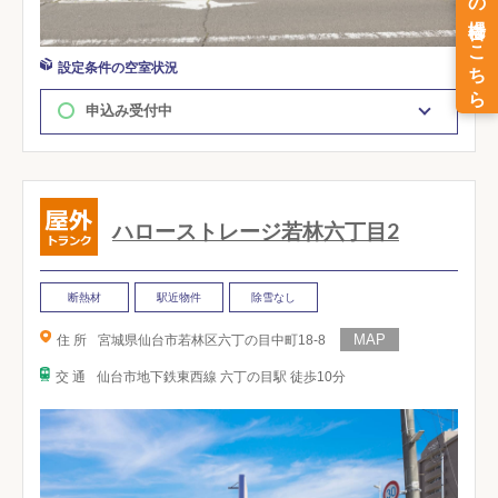
設定条件の空室状況
申込み受付中
ハローストレージ若林六丁目2
断熱材
駅近物件
除雪なし
住 所
宮城県仙台市若林区六丁の目中町18-8
交 通
仙台市地下鉄東西線 六丁の目駅 徒歩10分