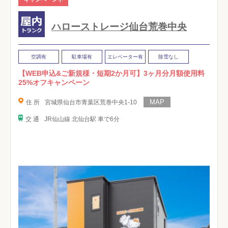
ハローストレージ仙台荒巻中央
空調有
駐車場有
エレベーター有
除雪なし
【WEB申込&ご新規様・短期2か月可】3ヶ月分月額使用料
25%オフキャンペーン
住 所
宮城県仙台市青葉区荒巻中央1-10
交 通
JR仙山線 北仙台駅 車で6分