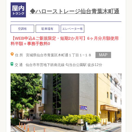
◆ハローストレージ仙台青葉木町通
空調有
駐車場有
エレベーター有
【WEB申込&ご新規限定・短期2か月可】6ヶ月分月額使用
料半額＋事務手数料0
住 所
宮城県仙台市青葉区木町通１丁目１−１８
交 通
仙台市市営地下鉄南北線 勾当台公園駅 徒歩12分