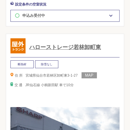
設定条件の空室状況
申込み受付中
ハローストレージ若林卸町東
断熱材
除雪なし
住 所
宮城県仙台市若林区卸町東3-1-27
交 通
JR仙石線 小鶴新田駅 車で10分