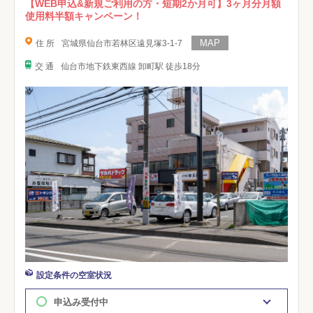
【WEB申込&新規ご利用の方・短期2か月可】3ヶ月分月額
使用料半額キャンペーン！
住 所
宮城県仙台市若林区遠見塚3-1-7
交 通
仙台市地下鉄東西線 卸町駅 徒歩18分
設定条件の空室状況
申込み受付中