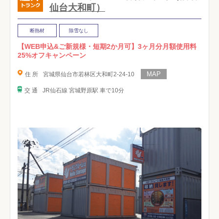
仙台大和町）
断熱材
除雪なし
【WEB申込&ご新規様・短期2か月可】3ヶ月分月額使用料
25%オフキャンペーン
住 所
宮城県仙台市若林区大和町2-24-10
交 通
JR仙石線 宮城野原駅 車で10分