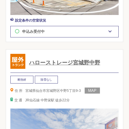
設定条件の空室状況
申込み受付中
ハローストレージ宮城野中野
断熱材
除雪なし
住 所
宮城県仙台市宮城野区中野5丁目9-3
交 通
JR仙石線 中野栄駅 徒歩22分