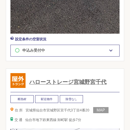
設定条件の空室状況
申込み受付中
ハローストレージ宮城野宮千代
断熱材
駅近物件
除雪なし
住 所
宮城県仙台市宮城野区宮千代3丁目4番20
交 通
仙台市地下鉄東西線 卸町駅 徒歩7分