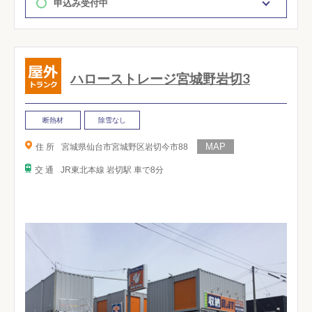
申込み受付中
ハローストレージ宮城野岩切3
断熱材
除雪なし
住 所
宮城県仙台市宮城野区岩切今市88
交 通
JR東北本線 岩切駅 車で8分