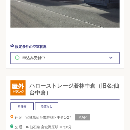
設定条件の空室状況
申込み受付中
ハローストレージ若林中倉（旧名:仙
台中倉）
断熱材
除雪なし
住 所
宮城県仙台市若林区中倉1-27
交 通
JR仙石線 宮城野原駅 車で8分