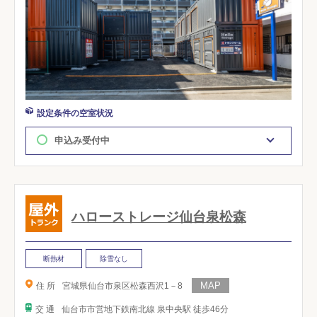
設定条件の空室状況
申込み受付中
ハローストレージ仙台泉松森
断熱材
除雪なし
住 所
宮城県仙台市泉区松森西沢1－8
交 通
仙台市市営地下鉄南北線 泉中央駅 徒歩46分