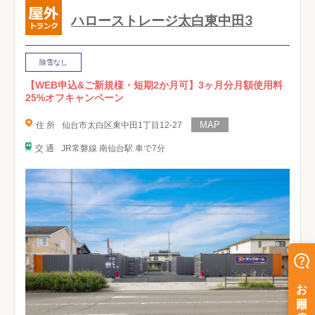
ハローストレージ太白東中田3
除雪なし
【WEB申込&ご新規様・短期2か月可】3ヶ月分月額使用料
25%オフキャンペーン
住 所
仙台市太白区東中田1丁目12-27
交 通
JR常磐線 南仙台駅 車で7分