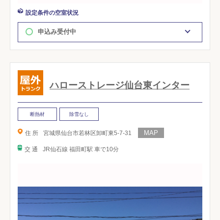
設定条件の空室状況
申込み受付中
ハローストレージ仙台東インター
断熱材
除雪なし
住 所
宮城県仙台市若林区卸町東5-7-31
交 通
JR仙石線 福田町駅 車で10分