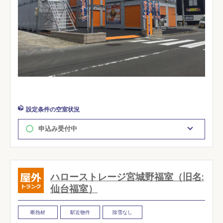
設定条件の空室状況
申込み受付中
ハローストレージ宮城野福室（旧名:
仙台福室）
断熱材
駅近物件
除雪なし