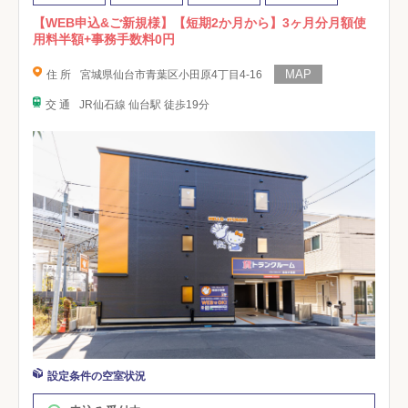
【WEB申込&ご新規様】【短期2か月から】3ヶ月分月額使
用料半額+事務手数料0円
住 所
宮城県仙台市青葉区小田原4丁目4-16
交 通
JR仙石線 仙台駅 徒歩19分
設定条件の空室状況