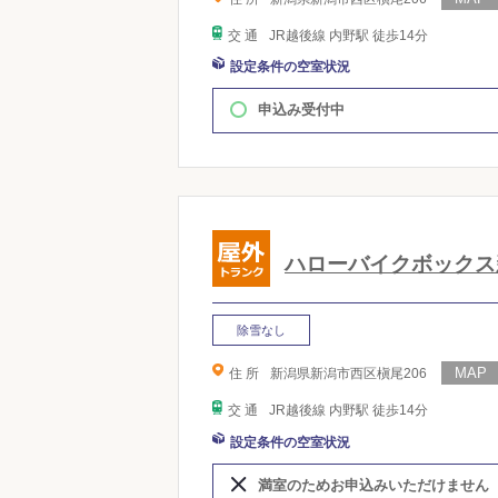
交 通
JR越後線 内野駅 徒歩14分
設定条件の空室状況
申込み受付中
ハローバイクボックス
除雪なし
住 所
新潟県新潟市西区槇尾206
交 通
JR越後線 内野駅 徒歩14分
設定条件の空室状況
満室のためお申込みいただけません