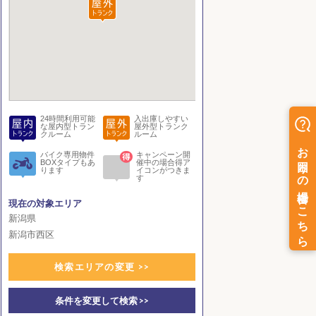
24時間利用可能
入出庫しやすい
な屋内型トラン
屋外型トランク
クルーム
ルーム
バイク専用物件
キャンペーン開
BOXタイプもあ
催中の場合得ア
ります
イコンがつきま
す
現在の対象エリア
新潟県
新潟市西区
検索エリアの変更 >>
条件を変更して検索 >>