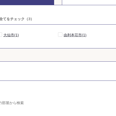
全てをチェック（
3
）
大仙市(1)
由利本荘市(1)
の部屋から検索