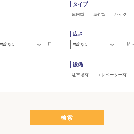
タイプ
屋内型
屋外型
バイク
広さ
円
帖 
指定なし
指定なし
設備
駐車場有
エレベーター有
検索