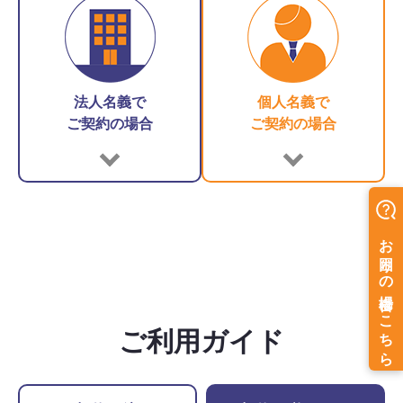
法人名義で
個人名義で
ご契約の場合
ご契約の場合
法人名義でご契約の場合
個人名義でご契約の場合
商業登記簿謄本
ご利用ガイド
（発行後3ヶ月以内）
有効期限内の本人確認書類
会社実印または角印
（※WEB申込の場
例:
合、印鑑は不要です。）