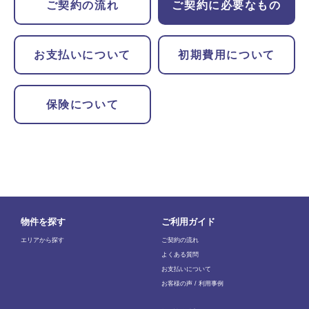
ご契約の流れ
ご契約に必要なもの
運転免許証
（両面）
●
金融機関お届け印
（※口座振替の場合
住民票
（発行3ヶ月以内のもの）
●
のみ）
お支払いについて
初期費用について
マイナンバーカード
（表面のみ）
●
保険について
日本国パスポート
（顔写真面・住所面）
●
※住所が記載されているものに限る
運転経歴証明書
（両面）
●
※2012年4月1日以降交付のもの
健康保険資格確認書
（両面）
●
※記号、番号、保険者番号、枝番、二次
物件を探す
ご利用ガイド
元バーコードは隠してください
エリアから探す
ご契約の流れ
よくある質問
【外国籍のお客様】
お支払いについて
お客様の声 / 利用事例
在留カード
（両面）
●