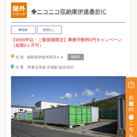
◆ニコニコ収納庫伊達桑折IC
断熱材
除雪なし
【WEB申込・ご新規様限定】事務手数料0円キャンペーン
（短期2ヶ月可）
住 所
福島県伊達市岡沼６８
交 通
JR東北本線 伊達駅 徒歩29分