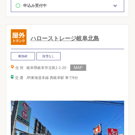
申込み受付中
ハローストレージ岐阜北島
断熱材
除雪なし
住 所
岐阜県岐阜市北島1-1-20
交 通
JR東海道本線 西岐阜駅 車で9分