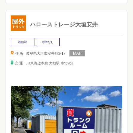
ハローストレージ大垣安井
断熱材
除雪なし
住 所
岐阜県大垣市安井町3-17
交 通
JR東海道本線 大垣駅 車で9分