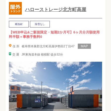
ハローストレージ北方町高屋
断熱材
除雪なし
【WEB申込&ご新規限定・短期2か月可】6ヶ月分月額使用
料半額＋事務手数料0
住 所
岐阜県本巣郡北方町高屋伊勢田2丁目47
交 通
JR東海道本線 穂積駅 徒歩32分