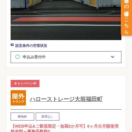
設定条件の空室状況
申込み受付中
キャンペーン中
ハローストレージ大垣福田町
断熱材
除雪なし
【WEB申込&ご新規限定・短期2か月可】6ヶ月分月額使用
料半額＋事務手数料0