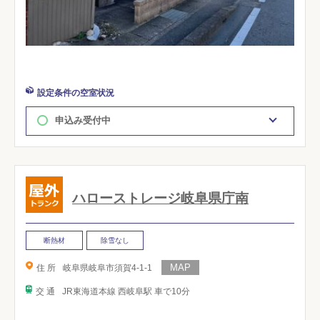
設定条件の空室状況
申込み受付中
ハローストレージ岐阜県庁南
断熱材
除雪なし
住 所
岐阜県岐阜市須賀4-1-1
交 通
JR東海道本線 西岐阜駅 車で10分