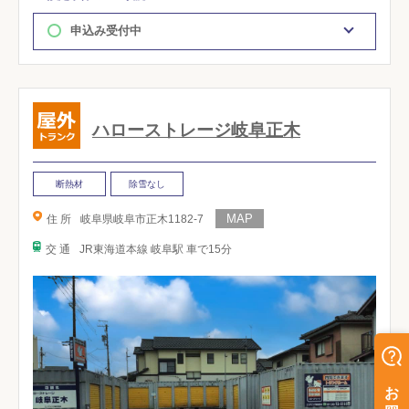
申込み受付中
ハローストレージ岐阜正木
断熱材
除雪なし
住 所
岐阜県岐阜市正木1182-7
交 通
JR東海道本線 岐阜駅 車で15分