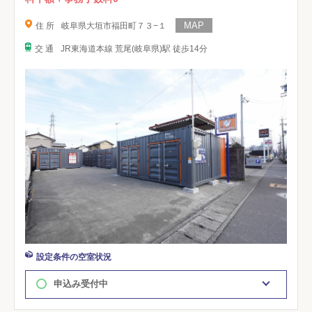
住 所
岐阜県大垣市福田町７３−１
交 通
JR東海道本線 荒尾(岐阜県)駅 徒歩14分
設定条件の空室状況
申込み受付中