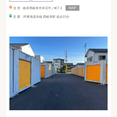
住 所
岐阜県岐阜市本荘中ノ町7-3
交 通
JR東海道本線 西岐阜駅 徒歩15分