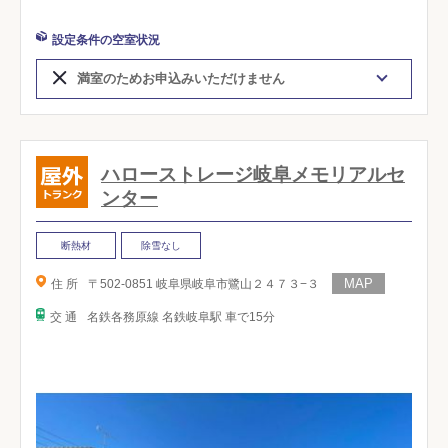
設定条件の空室状況
満室のためお申込みいただけません
ハローストレージ岐阜メモリアルセ
ンター
断熱材
除雪なし
住 所
〒502-0851 岐阜県岐阜市鷺山２４７３−３
交 通
名鉄各務原線 名鉄岐阜駅 車で15分