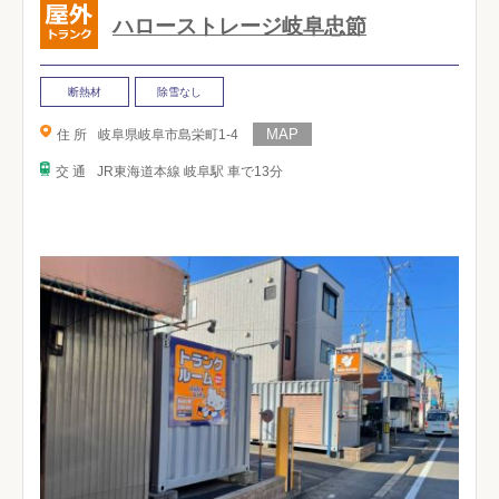
ハローストレージ岐阜忠節
断熱材
除雪なし
住 所
岐阜県岐阜市島栄町1-4
交 通
JR東海道本線 岐阜駅 車で13分