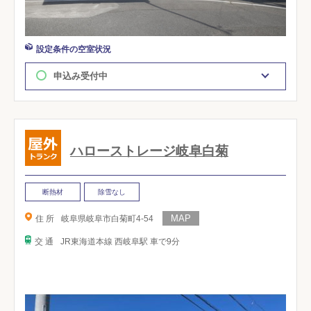
設定条件の空室状況
申込み受付中
ハローストレージ岐阜白菊
断熱材
除雪なし
住 所
岐阜県岐阜市白菊町4-54
交 通
JR東海道本線 西岐阜駅 車で9分