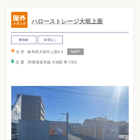
ハローストレージ大垣上面
断熱材
除雪なし
住 所
岐阜県大垣市上面4-3
交 通
JR東海道本線 大垣駅 車で9分