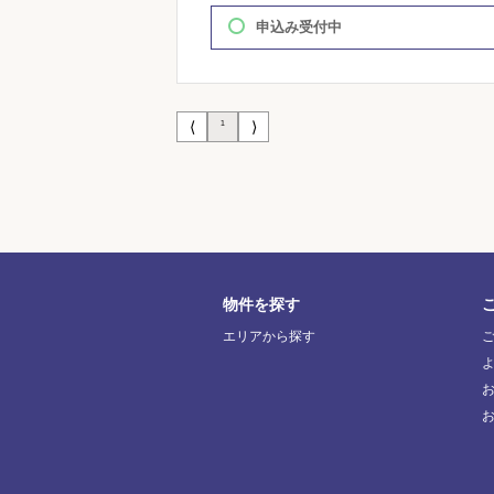
申込み受付中
⟨
⟩
1
物件を探す
エリアから探す
お