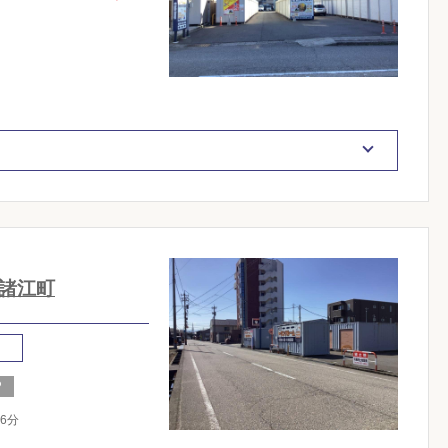
諸江町
し
6分