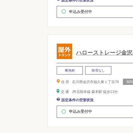
設定条件の空室状況
申込み受付中
ハローストレージ金沢
断熱材
除雪なし
住 所
石川県金沢市福久東１丁目76
交 通
JR北陸本線 森本駅 徒歩13分
設定条件の空室状況
申込み受付中