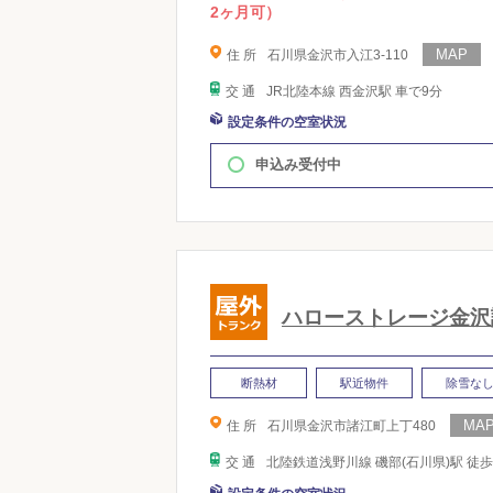
2ヶ月可）
住 所
石川県金沢市入江3-110
交 通
JR北陸本線 西金沢駅 車で9分
設定条件の空室状況
申込み受付中
ハローストレージ金沢
断熱材
駅近物件
除雪な
住 所
石川県金沢市諸江町上丁480
交 通
北陸鉄道浅野川線 磯部(石川県)駅 徒歩