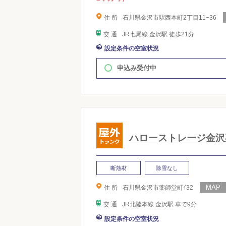
住 所
石川県金沢市駅西本町2丁目11−36
交 通
JR七尾線 金沢駅 徒歩21分
設定条件の空室状況
申込み受付中
ハローストレージ金沢
断熱材
除雪なし
住 所
石川県金沢市薬師堂町ｲ32
交 通
JR北陸本線 金沢駅 車で9分
設定条件の空室状況