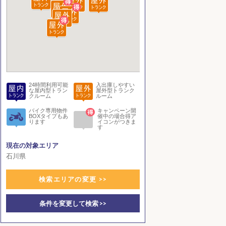
24時間利用可能
入出庫しやすい
な屋内型トラン
屋外型トランク
クルーム
ルーム
バイク専用物件
キャンペーン開
BOXタイプもあ
催中の場合得ア
ります
イコンがつきま
す
現在の対象エリア
石川県
検索エリアの変更 >>
条件を変更して検索 >>