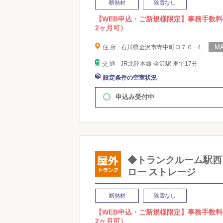
断熱材
除雪なし
【WEB申込・ご新規様限定】事務手数料
2ヶ月可）
住 所
石川県金沢市寺中町ロ７０−４
交 通
JR北陸本線 金沢駅 車で17分
設定条件の空室状況
申込み受付中
◆トランクルーム駅西 sup
ロー ストレージ
断熱材
除雪なし
【WEB申込・ご新規様限定】事務手数料
2ヶ月可）