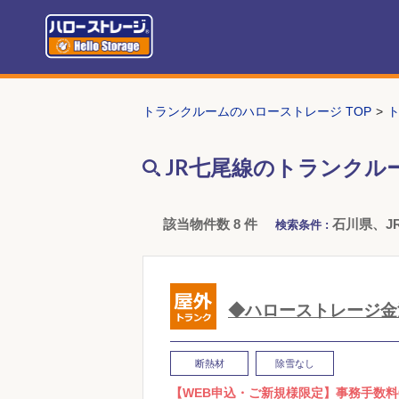
トランクルームのハローストレージ TOP
JR七尾線のトランクル
該当物件数 8 件
石川県、J
検索条件 :
◆ハローストレージ金
断熱材
除雪なし
【WEB申込・ご新規様限定】事務手数料