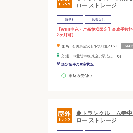
ロー ストレージ
断熱材
除雪なし
【WEB申込・ご新規様限定】事務手数料
2ヶ月可）
住 所
石川県金沢市小坂町北207-1
交 通
JR北陸本線 東金沢駅 徒歩18分
設定条件の空室状況
申込み受付中
◆トランクルーム寺中 sup
ロー ストレージ