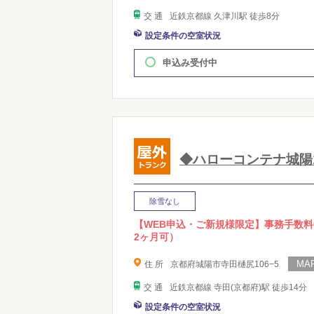
交 通
近鉄京都線 久津川駅 徒歩8分
設定条件の空室状況
申込み受付中
◆ハローコンテナ城陽
除雪なし
【WEB申込・ご新規様限定】事務手数料
2ヶ月可）
住 所
京都府城陽市寺田樋尻106−5
交 通
近鉄京都線 寺田(京都府)駅 徒歩14分
設定条件の空室状況