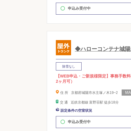
申込み受付中
◆ハローコンテナ城陽
除雪なし
【WEB申込・ご新規様限定】事務手数料
2ヶ月可）
住 所
京都府城陽市水主塚ノ木19−2
交 通
近鉄京都線 富野荘駅 徒歩18分
設定条件の空室状況
申込み受付中