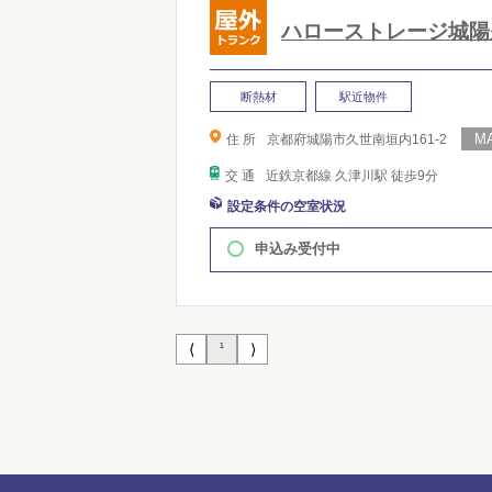
ハローストレージ城陽
断熱材
駅近物件
住 所
京都府城陽市久世南垣内161-2
交 通
近鉄京都線 久津川駅 徒歩9分
設定条件の空室状況
申込み受付中
⟨
⟩
1