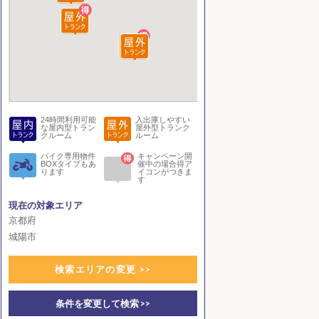
24時間利用可能
入出庫しやすい
な屋内型トラン
屋外型トランク
クルーム
ルーム
バイク専用物件
キャンペーン開
BOXタイプもあ
催中の場合得ア
ります
イコンがつきま
す
現在の対象エリア
京都府
城陽市
検索エリアの変更 >>
条件を変更して検索 >>