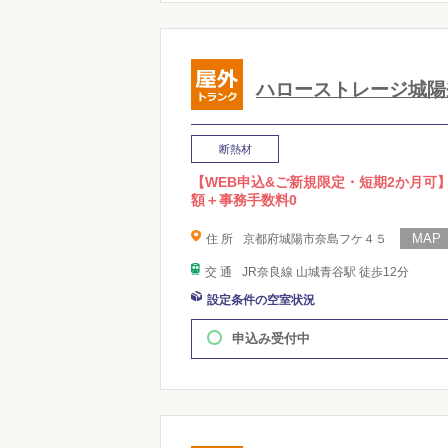
ハローストレージ城陽
断熱材
【WEB申込&ご新規限定・短期2か月可
額＋事務手数料0
住 所
京都府城陽市奈島フケ４５
交 通
JR奈良線 山城青谷駅 徒歩12分
設定条件の空室状況
申込み受付中