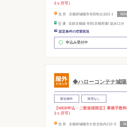
2ヶ月可）
住 所
京都府城陽市寺田乾出北62-1
交 通
近鉄京都線 寺田(京都府)駅 徒歩11分
設定条件の空室状況
申込み受付中
◆ハローコンテナ城陽
駅近物件
除雪なし
【WEB申込・ご新規様限定】事務手数料
2ヶ月可）
住 所
京都府城陽市久世北垣内110−5