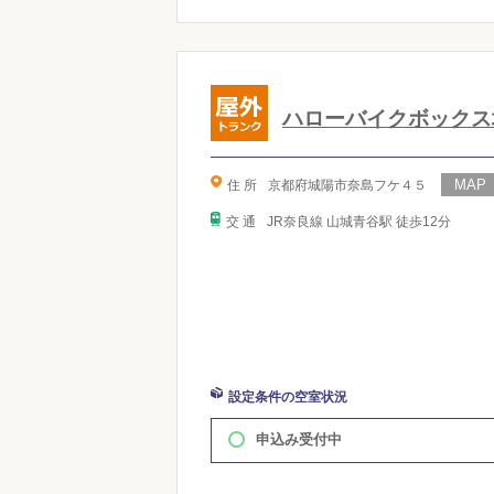
ハローバイクボックス
住 所
京都府城陽市奈島フケ４５
交 通
JR奈良線 山城青谷駅 徒歩12分
設定条件の空室状況
申込み受付中