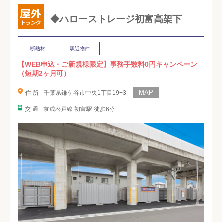
◆ハローストレージ初富高架下
断熱材
駅近物件
【WEB申込・ご新規様限定】事務手数料0円キャンペーン
（短期2ヶ月可）
住 所
千葉県鎌ケ谷市中央1丁目19−3
交 通
京成松戸線 初富駅 徒歩6分