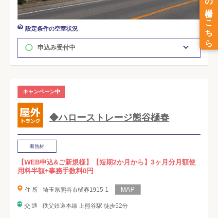
設定条件の空室状況
申込み受付中
キャンペーン中
◆ハローストレージ熊谷樋春
断熱材
【WEB申込&ご新規様】【短期2か月から】3ヶ月分月額使
用料半額+事務手数料0円
住 所
埼玉県熊谷市樋春1915-1
交 通
秩父鉄道本線 上熊谷駅 徒歩52分