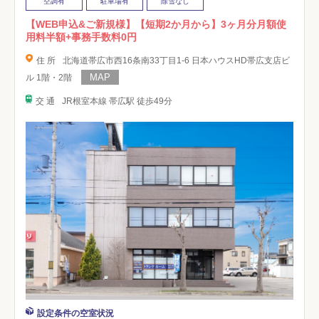
空調有
駐車場有
除雪なし
【WEB申込&ご新規様】【短期2か月から】3ヶ月分月額使
用料半額+事務手数料0円
住 所
北海道帯広市西16条南33丁目1-6 日本ハウスHD帯広支店ビ
ル 1階・2階
交 通
JR根室本線 帯広駅 徒歩49分
設定条件の空室状況