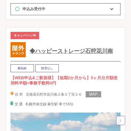
申込み受付中
キャンペーン中
◆ハッピーストレージ石狩花川南
断熱材
除雪なし
【WEB申込&ご新規様】【短期2か月から】3ヶ月分月額使
用料半額+事務手数料0円
住 所
北海道石狩市花川南２条５丁目２６
交 通
札幌市南北線 麻生駅 車で16分
↑