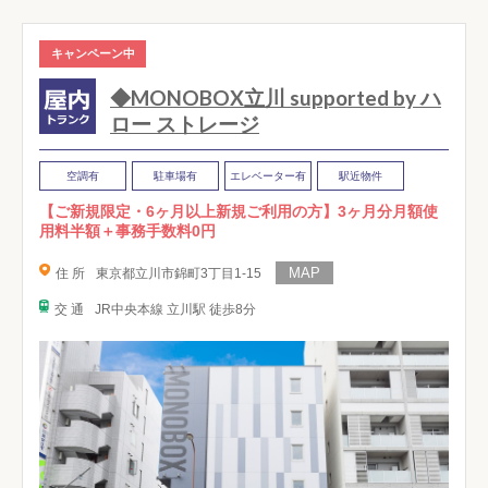
キャンペーン中
◆MONOBOX立川 supported by ハ
ロー ストレージ
空調有
駐車場有
エレベーター有
駅近物件
【ご新規限定・6ヶ月以上新規ご利用の方】3ヶ月分月額使
用料半額＋事務手数料0円
住 所
東京都立川市錦町3丁目1-15
交 通
JR中央本線 立川駅 徒歩8分