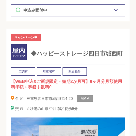
申込み受付中
キャンペーン中
◆ハッピーストレージ四日市城西町
空調有
駐車場有
駅近物件
【WEB申込&ご新規限定・短期2か月可】6ヶ月分月額使用
料半額＋事務手数料0
住 所
三重県四日市市城西町14-20
交 通
近鉄湯の山線 中川原駅 徒歩9分