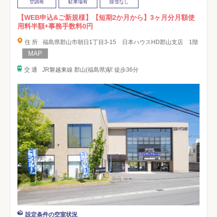
空調有
駐車場有
除雪なし
【WEB申込&ご新規様】【短期2か月から】3ヶ月分月額使
用料半額+事務手数料0円
住 所
福島県郡山市朝日1丁目3-15 日本ハウスHD郡山支店 1階
交 通
JR磐越東線 郡山(福島県)駅 徒歩36分
設定条件の空室状況