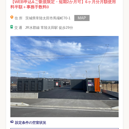
【WEB申込&ご新規限定・短期2か月可】6ヶ月分月額使用
料半額＋事務手数料0
住 所
茨城県常陸太田市馬場町70-1
交 通
JR水郡線 常陸太田駅 徒歩29分
設定条件の空室状況