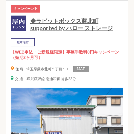
キャンペーン中
◆ラビットボックス蕨北町
supported by ハロー ストレージ
駐車場有
【WEB申込・ご新規様限定】事務手数料0円キャンペーン
（短期2ヶ月可）
住 所
埼玉県蕨市北町５丁目１１
交 通
JR武蔵野線 南浦和駅 徒歩23分