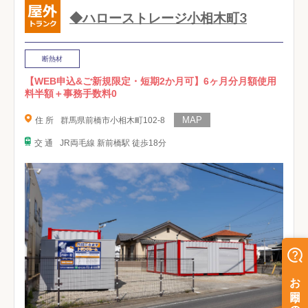
◆ハローストレージ小相木町3
断熱材
【WEB申込&ご新規限定・短期2か月可】6ヶ月分月額使用
料半額＋事務手数料0
住 所
群馬県前橋市小相木町102-8
交 通
JR両毛線 新前橋駅 徒歩18分