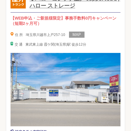
ハロー ストレージ
【WEB申込・ご新規様限定】事務手数料0円キャンペーン
（短期2ヶ月可）
住 所
埼玉県川越市上戸257-10
交 通
東武東上線 霞ケ関(埼玉県)駅 徒歩12分