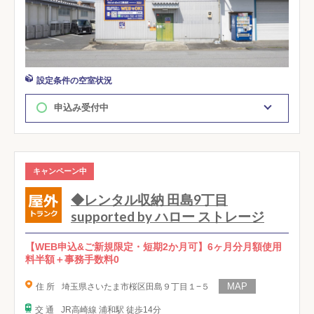
設定条件の空室状況
申込み受付中
キャンペーン中
◆レンタル収納 田島9丁目
supported by ハロー ストレージ
【WEB申込&ご新規限定・短期2か月可】6ヶ月分月額使用
料半額＋事務手数料0
住 所
埼玉県さいたま市桜区田島９丁目１−５
交 通
JR高崎線 浦和駅 徒歩14分