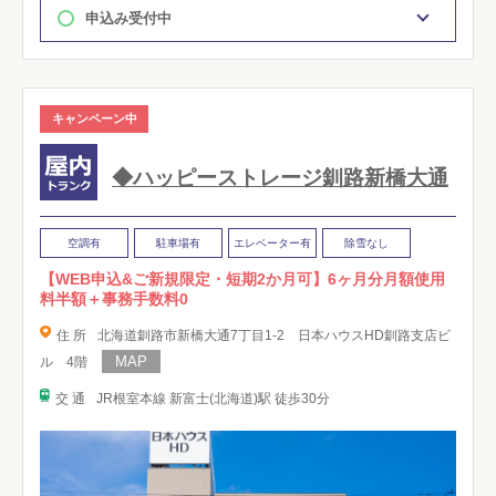
申込み受付中
キャンペーン中
◆ハッピーストレージ釧路新橋大通
空調有
駐車場有
エレベーター有
除雪なし
【WEB申込&ご新規限定・短期2か月可】6ヶ月分月額使用
料半額＋事務手数料0
住 所
北海道釧路市新橋大通7丁目1-2 日本ハウスHD釧路支店ビ
ル 4階
交 通
JR根室本線 新富士(北海道)駅 徒歩30分