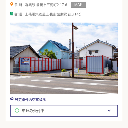
住 所
群馬県 前橋市三河町2-17-6
交 通
上毛電気鉄道上毛線 城東駅 徒歩14分
設定条件の空室状況
申込み受付中