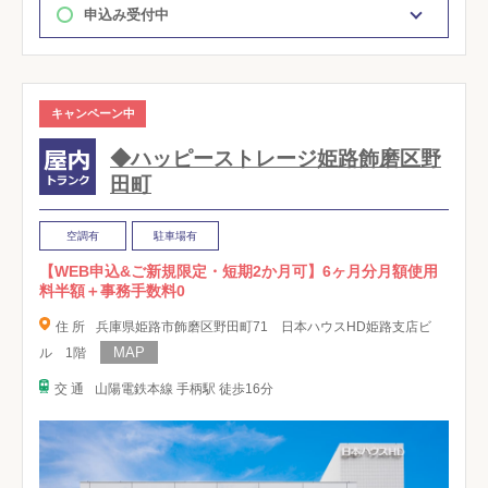
申込み受付中
キャンペーン中
◆ハッピーストレージ姫路飾磨区野
田町
空調有
駐車場有
【WEB申込&ご新規限定・短期2か月可】6ヶ月分月額使用
料半額＋事務手数料0
住 所
兵庫県姫路市飾磨区野田町71 日本ハウスHD姫路支店ビ
ル 1階
交 通
山陽電鉄本線 手柄駅 徒歩16分