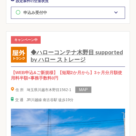
設定条件の空室状況
申込み受付中
キャンペーン中
◆ハローコンテナ木野目 supported
by ハロー ストレージ
【WEB申込&ご新規様】【短期2か月から】3ヶ月分月額使
用料半額+事務手数料0円
住 所
埼玉県川越市木野目1562-1
交 通
JR川越線 南古谷駅 徒歩19分