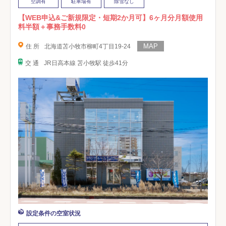
空調有
駐車場有
除雪なし
【WEB申込&ご新規限定・短期2か月可】6ヶ月分月額使用
料半額＋事務手数料0
住 所
北海道苫小牧市柳町4丁目19-24
交 通
JR日高本線 苫小牧駅 徒歩41分
設定条件の空室状況