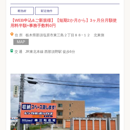
断熱材
駅近物件
【WEB申込&ご新規様】【短期2か月から】3ヶ月分月額使
用料半額+事務手数料0円
住 所
栃木県那須塩原市東三島２丁目８８−１２ 北東側
交 通
JR東北本線 西那須野駅 徒歩6分