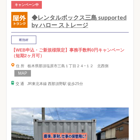
キャンペーン中
◆レンタルボックス三島 supported
by ハロー ストレージ
断熱材
【WEB申込・ご新規様限定】事務手数料0円キャンペーン
（短期2ヶ月可）
住 所
栃木県那須塩原市三島１丁目２４−１２ 北西側
交 通
JR東北本線 西那須野駅 徒歩25分