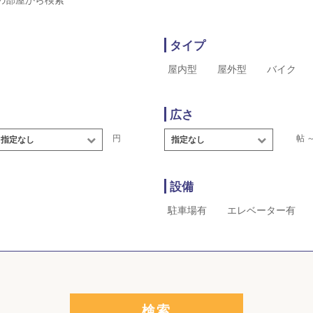
の部屋から検索
タイプ
屋内型
屋外型
バイク
広さ
円
帖 
指定なし
指定なし
設備
駐車場有
エレベーター有
検索