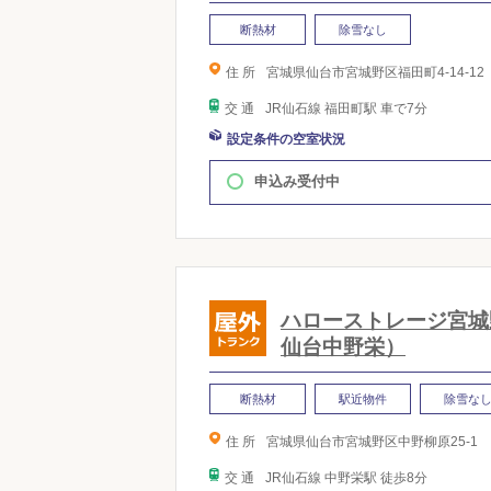
断熱材
除雪なし
住 所
宮城県仙台市宮城野区福田町4-14-12
交 通
JR仙石線 福田町駅 車で7分
設定条件の空室状況
申込み受付中
ハローストレージ宮城
仙台中野栄）
断熱材
駅近物件
除雪な
住 所
宮城県仙台市宮城野区中野柳原25-1
交 通
JR仙石線 中野栄駅 徒歩8分