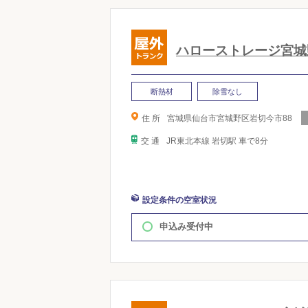
ハローストレージ宮城
断熱材
除雪なし
住 所
宮城県仙台市宮城野区岩切今市88
交 通
JR東北本線 岩切駅 車で8分
設定条件の空室状況
申込み受付中