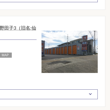
野田子3（旧名:仙