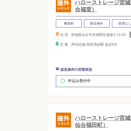
ハローストレージ宮城
台福室）
断熱材
駅近物件
除雪な
住 所
宮城県仙台市宮城野区福室3-13-50
交 通
JR仙石線 陸前高砂駅 徒歩6分
設定条件の空室状況
申込み受付中
ハローストレージ宮城
仙台福田町）