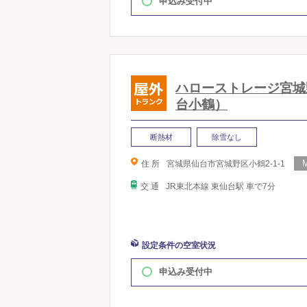
申込み受付中
ハローストレージ宮城
台小鶴）
断熱材
除雪なし
住 所
宮城県仙台市宮城野区小鶴2-1-1
交 通
JR東北本線 東仙台駅 車で7分
設定条件の空室状況
申込み受付中