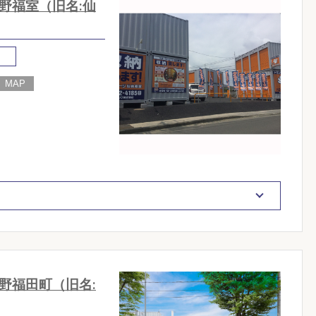
野福室（旧名:仙
し
野福田町（旧名: