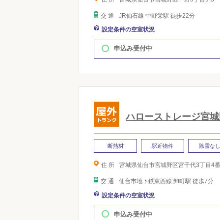
交 通
JR仙石線 中野栄駅 徒歩22分
設定条件の空室状況
申込み受付中
ハローストレージ宮城
断熱材
駅近物件
除雪な
住 所
宮城県仙台市宮城野区宮千代3丁目4番
交 通
仙台市地下鉄東西線 卸町駅 徒歩7分
設定条件の空室状況
申込み受付中