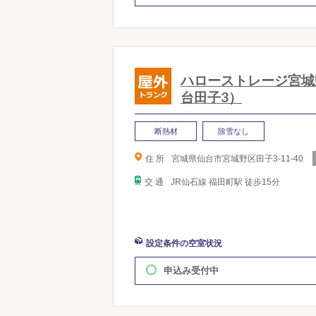
ハローストレージ宮城
台田子3）
断熱材
除雪なし
住 所
宮城県仙台市宮城野区田子3-11-40
交 通
JR仙石線 福田町駅 徒歩15分
設定条件の空室状況
申込み受付中