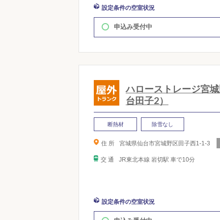
設定条件の空室状況
申込み受付中
ハローストレージ宮城
台田子2）
断熱材
除雪なし
住 所
宮城県仙台市宮城野区田子西1-1-3
交 通
JR東北本線 岩切駅 車で10分
設定条件の空室状況