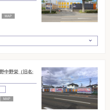
野中野栄（旧名:
し