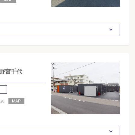
野宮千代
し
20