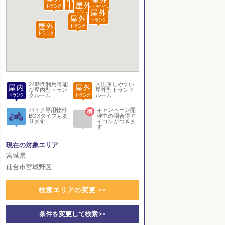
24時間利用可能
入出庫しやすい
な屋内型トラン
屋外型トランク
クルーム
ルーム
バイク専用物件
キャンペーン開
BOXタイプもあ
催中の場合得ア
ります
イコンがつきま
す
現在の対象エリア
宮城県
仙台市宮城野区
検索エリアの変更 >>
条件を変更して検索 >>