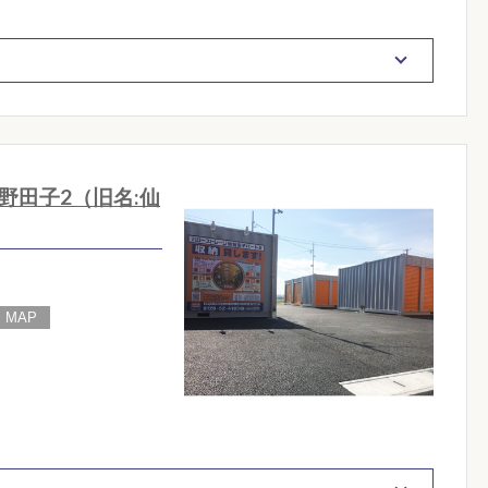
野田子2（旧名:仙