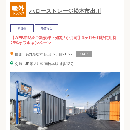
ハローストレージ松本市出川
断熱材
除雪なし
【WEB申込&ご新規様・短期2か月可】3ヶ月分月額使用料
25%オフキャンペーン
住 所
長野県松本市出川2丁目21−22
交 通
JR篠ノ井線 南松本駅 徒歩12分