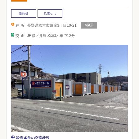
断熱材
除雪なし
住 所
長野県松本市筑摩3丁目10-21
交 通
JR篠ノ井線 松本駅 車で12分
設定条件の空室状況