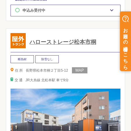
申込み受付中
ハローストレージ松本市桐
断熱材
除雪なし
住 所
長野県松本市桐２丁目5-12
交 通
JR大糸線 北松本駅 車で9分