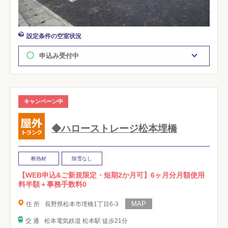
設定条件の空室状況
申込み受付中
キャンペーン中
◆ハローストレージ松本埋橋
断熱材
除雪なし
【WEB申込&ご新規限定・短期2か月可】6ヶ月分月額使用
料半額＋事務手数料0
住 所
長野県松本市埋橋1丁目6-3
交 通
松本電気鉄道 松本駅 徒歩21分