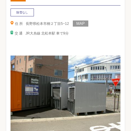
除雪なし
住 所
長野県松本市桐２丁目5−12
交 通
JR大糸線 北松本駅 車で9分