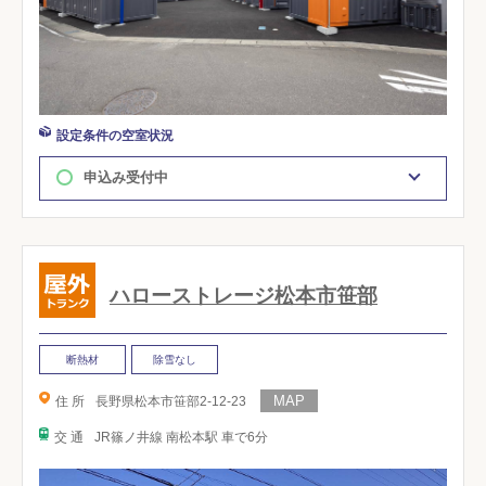
設定条件の空室状況
申込み受付中
ハローストレージ松本市笹部
断熱材
除雪なし
住 所
長野県松本市笹部2-12-23
交 通
JR篠ノ井線 南松本駅 車で6分