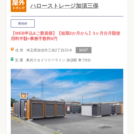
ハローストレージ加須三俣
断熱材
【WEB申込&ご新規様】【短期2か月から】3ヶ月分月額使
用料半額+事務手数料0円
住 所
埼玉県加須市三俣2丁目23-8
交 通
東武スカイツリーライン 加須駅 車で6分