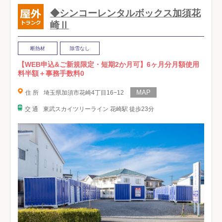
◆シンコーレンタルボックス加須花
崎Ⅱ
断熱材
除雪なし
【WEB申込&ご新規限定・短期2か月可】6ヶ月分月額使用
料半額＋事務手数料0
住 所
埼玉県加須市花崎4丁目16−12
交 通
東武スカイツリーライン 花崎駅 徒歩23分