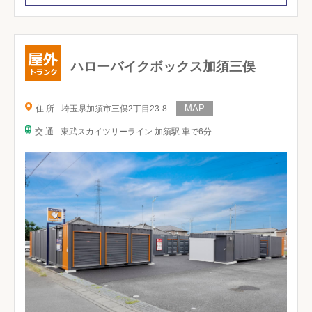
ハローバイクボックス加須三俣
住 所
埼玉県加須市三俣2丁目23-8
交 通
東武スカイツリーライン 加須駅 車で6分