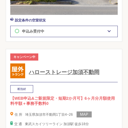
設定条件の空室状況
申込み受付中
キャンペーン中
ハローストレージ加須不動岡
断熱材
【WEB申込&ご新規限定・短期2か月可】6ヶ月分月額使用
料半額＋事務手数料0
住 所
埼玉県加須市不動岡1丁目4−26
交 通
東武スカイツリーライン 加須駅 徒歩18分