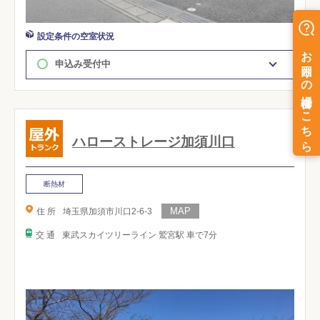
設定条件の空室状況
申込み受付中
ハローストレージ加須川口
断熱材
住 所
埼玉県加須市川口2-6-3
交 通
東武スカイツリーライン 鷲宮駅 車で7分