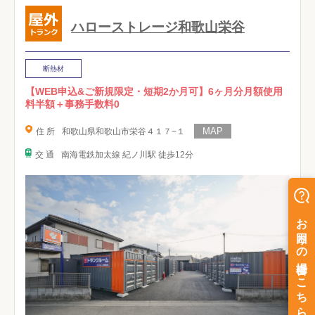
ハローストレージ和歌山栄谷
断熱材
【WEB申込&ご新規限定・短期2か月可】6ヶ月分月額使用
料半額＋事務手数料0
住 所
和歌山県和歌山市栄谷４１７−１
交 通
南海電鉄加太線 紀ノ川駅 徒歩12分