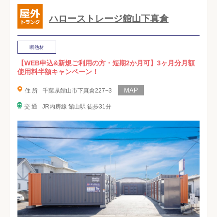
ハローストレージ館山下真倉
断熱材
【WEB申込&新規ご利用の方・短期2か月可】3ヶ月分月額
使用料半額キャンペーン！
住 所
千葉県館山市下真倉227−3
交 通
JR内房線 館山駅 徒歩31分