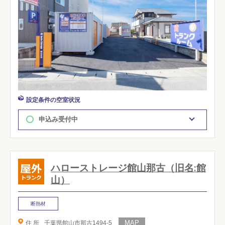
設定条件の空室状況
申込み受付中
ハローストレージ館山那古（旧名:館
山）
断熱材
住 所
千葉県館山市那古1494-5