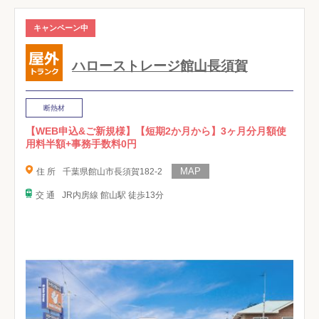
キャンペーン中
ハローストレージ館山長須賀
断熱材
【WEB申込&ご新規様】【短期2か月から】3ヶ月分月額使
用料半額+事務手数料0円
住 所
千葉県館山市長須賀182-2
交 通
JR内房線 館山駅 徒歩13分