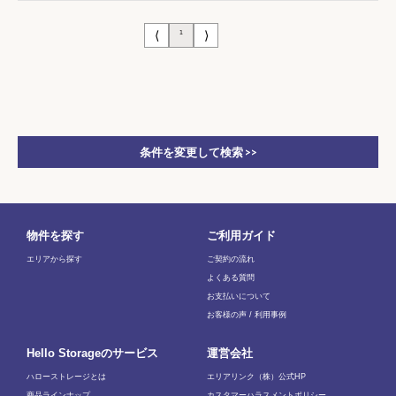
⟨
⟩
1
条件を変更して検索 >>
物件を探す
ご利用ガイド
エリアから探す
ご契約の流れ
よくある質問
お支払いについて
お客様の声 / 利用事例
Hello Storageのサービス
運営会社
ハローストレージとは
エリアリンク（株）公式HP
商品ラインナップ
カスタマーハラスメントポリシー