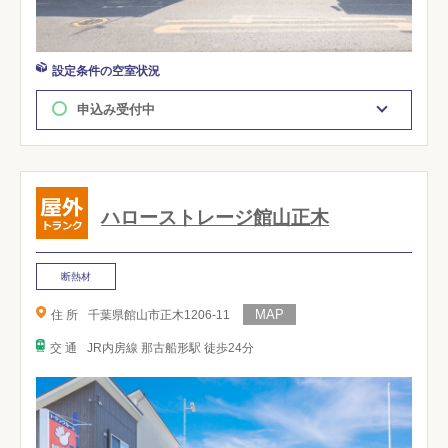
設定条件の空室状況
申込み受付中
ハローストレージ館山正木
断熱材
住 所
千葉県館山市正木1206-11
交 通
JR内房線 那古船形駅 徒歩24分