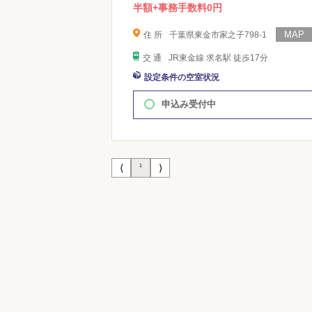
半額+事務手数料0円
住 所
千葉県東金市家之子798-1
交 通
JR東金線 求名駅 徒歩17分
設定条件の空室状況
申込み受付中
⟨
⟩
1