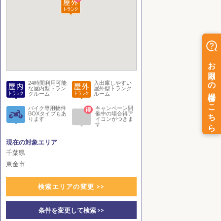
24時間利用可能
入出庫しやすい
な屋内型トラン
屋外型トランク
クルーム
ルーム
バイク専用物件
キャンペーン開
BOXタイプもあ
催中の場合得ア
ります
イコンがつきま
す
現在の対象エリア
千葉県
東金市
検索エリアの変更 >>
条件を変更して検索 >>