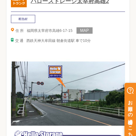
ハローストレージ太宰府高雄2
断熱材
住 所
福岡県太宰府市高雄6-17-15
交 通
西鉄天神大牟田線 朝倉街道駅 車で10分