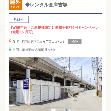
◆レンタル倉庫吉塚
駅近物件
【WEB申込・ご新規様限定】事務手数料0円キャンペーン
（短期2ヶ月可）
住 所
福岡市東区馬出６丁目１３−２３
交 通
JR篠栗線 吉塚駅 徒歩6分