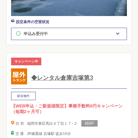
設定条件の空室状況
申込み受付中
キャンペーン中
◆レンタル倉庫吉塚第3
駅近物件
【WEB申込・ご新規様限定】事務手数料0円キャンペーン
（短期2ヶ月可）
住 所
福岡市東区馬出６丁目１７−２
交 通
JR篠栗線 吉塚駅 徒歩10分