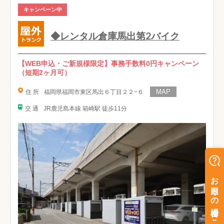
キャンペーン中
◆レンタル倉庫馬出第2バイク
【WEB申込・ご新規様限定】事務手数料0円キャンペーン
（短期2ヶ月可）
住 所
福岡県福岡市東区馬出６丁目２２−６
交 通
JR鹿児島本線 箱崎駅 徒歩11分