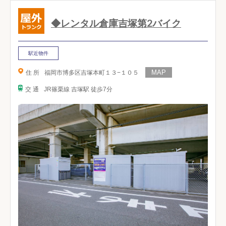
◆レンタル倉庫吉塚第2バイク
駅近物件
住 所
福岡市博多区吉塚本町１３−１０５
交 通
JR篠栗線 吉塚駅 徒歩7分