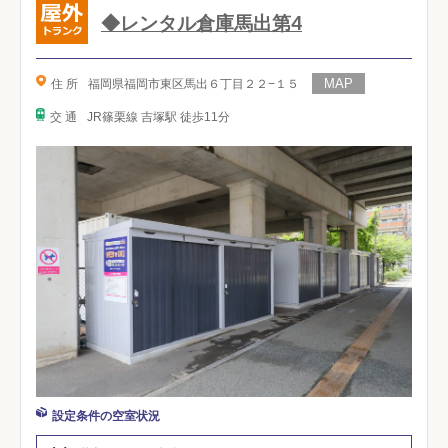
◆レンタル倉庫馬出第4
住 所
福岡県福岡市東区馬出６丁目２２−１５
交 通
JR篠栗線 吉塚駅 徒歩11分
設定条件の空室状況