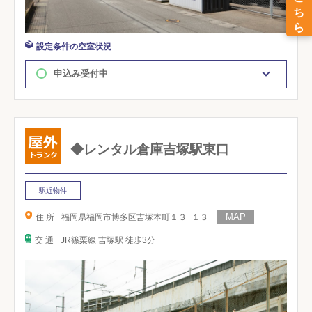
設定条件の空室状況
申込み受付中
◆レンタル倉庫吉塚駅東口
駅近物件
住 所
福岡県福岡市博多区吉塚本町１３−１３
交 通
JR篠栗線 吉塚駅 徒歩3分