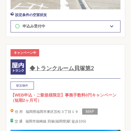
設定条件の空室状況
申込み受付中
キャンペーン中
◆トランクルーム貝塚第2
駅近物件
【WEB申込・ご新規様限定】事務手数料0円キャンペーン
（短期2ヶ月可）
住 所
福岡県福岡市東区筥松３丁目１９
交 通
福岡市箱崎線 貝塚(福岡県)駅 徒歩10分