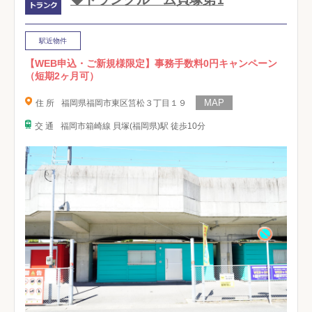
駅近物件
【WEB申込・ご新規様限定】事務手数料0円キャンペーン
（短期2ヶ月可）
住 所
福岡県福岡市東区筥松３丁目１９
交 通
福岡市箱崎線 貝塚(福岡県)駅 徒歩10分