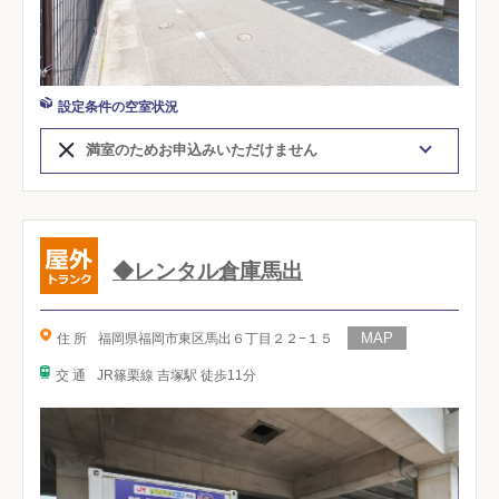
設定条件の空室状況
満室のためお申込みいただけません
◆レンタル倉庫馬出
住 所
福岡県福岡市東区馬出６丁目２２−１５
交 通
JR篠栗線 吉塚駅 徒歩11分