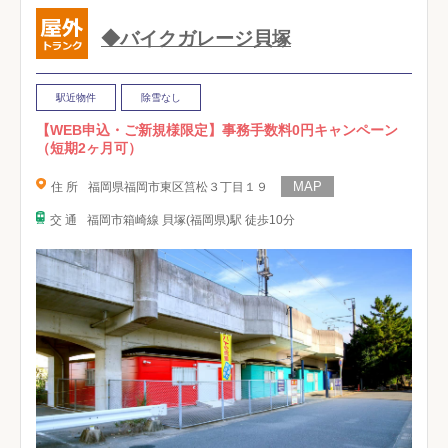
◆バイクガレージ貝塚
駅近物件
除雪なし
【WEB申込・ご新規様限定】事務手数料0円キャンペーン
（短期2ヶ月可）
住 所
福岡県福岡市東区筥松３丁目１９
交 通
福岡市箱崎線 貝塚(福岡県)駅 徒歩10分