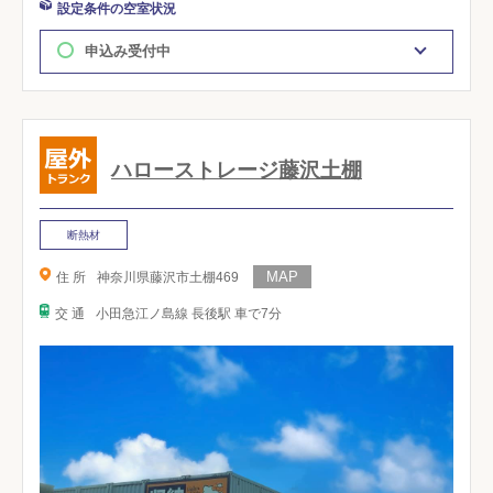
設定条件の空室状況
申込み受付中
ハローストレージ藤沢土棚
断熱材
住 所
神奈川県藤沢市土棚469
交 通
小田急江ノ島線 長後駅 車で7分