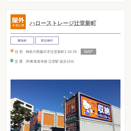
ハローストレージ辻堂新町
断熱材
駅近物件
住 所
神奈川県藤沢市辻堂新町1-16-26
交 通
JR東海道本線 辻堂駅 徒歩10分