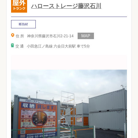
ハローストレージ藤沢石川
断熱材
住 所
神奈川県藤沢市石川2-21-14
交 通
小田急江ノ島線 六会日大前駅 車で5分