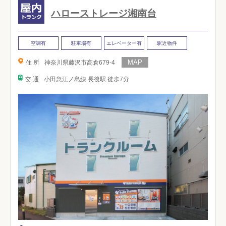
ハローストレージ湘南台
空調有
駐車場有
エレベーター有
駅近物件
住 所
神奈川県藤沢市高倉679-4
交 通
小田急江ノ島線 長後駅 徒歩7分