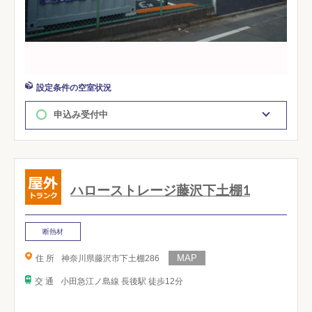
設定条件の空室状況
申込み受付中
ハローストレージ藤沢下土棚1
断熱材
住 所
神奈川県藤沢市下土棚286
交 通
小田急江ノ島線 長後駅 徒歩12分