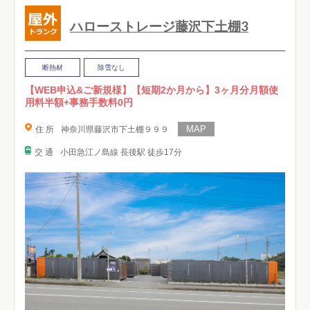
ハローストレージ藤沢下土棚3
断熱材
除雪なし
【WEB申込&ご新規様】【短期2か月から】3ヶ月分月額使
用料半額+事務手数料0円
住 所
神奈川県藤沢市下土棚９９９
交 通
小田急江ノ島線 長後駅 徒歩17分