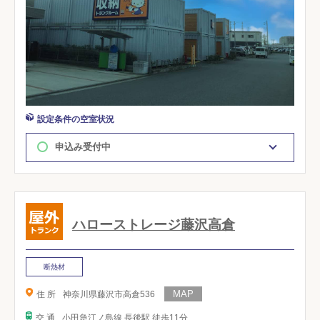
設定条件の空室状況
申込み受付中
ハローストレージ藤沢高倉
断熱材
住 所
神奈川県藤沢市高倉536
交 通
小田急江ノ島線 長後駅 徒歩11分