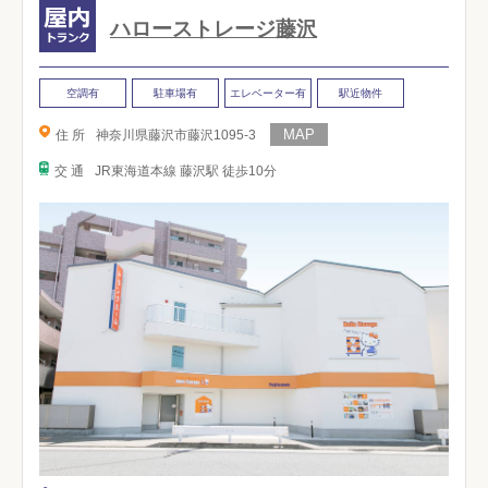
ハローストレージ藤沢
空調有
駐車場有
エレベーター有
駅近物件
住 所
神奈川県藤沢市藤沢1095-3
交 通
JR東海道本線 藤沢駅 徒歩10分