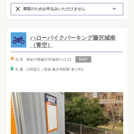
満室のためお申込みいただけません
ハローバイクパーキング藤沢城南
（青空）
住 所
神奈川県藤沢市城南2-11-21
交 通
小田急江ノ島線 藤沢本町駅 車で9分