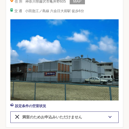
住 所
神奈川県藤沢市亀井野605
交 通
小田急江ノ島線 六会日大前駅 徒歩6分
設定条件の空室状況
満室のためお申込みいただけません