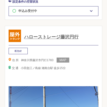
設定条件の空室状況
申込み受付中
ハローストレージ藤沢円行
断熱材
住 所
神奈川県藤沢市円行1783
交 通
小田急江ノ島線 湘南台駅 徒歩15分