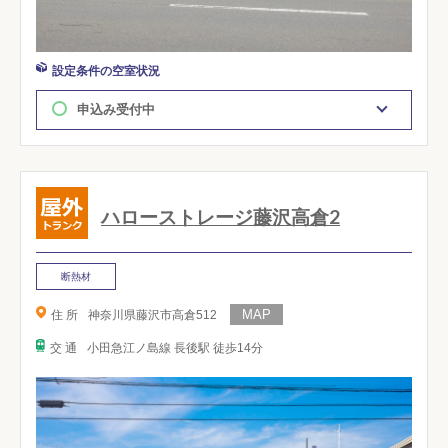
設定条件の空室状況
申込み受付中
ハローストレージ藤沢高倉2
断熱材
住 所
神奈川県藤沢市高倉512
交 通
小田急江ノ島線 長後駅 徒歩14分