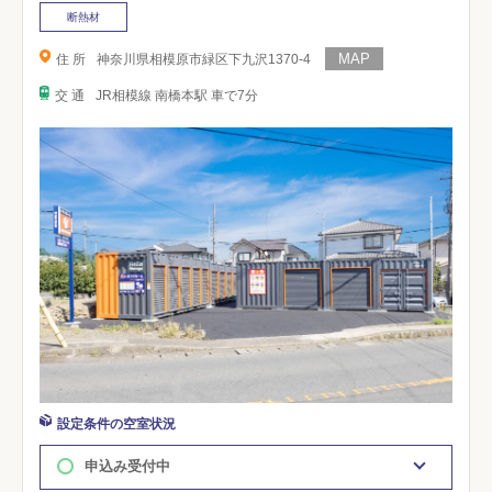
断熱材
住 所
神奈川県相模原市緑区下九沢1370-4
交 通
JR相模線 南橋本駅 車で7分
設定条件の空室状況
申込み受付中