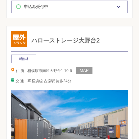
申込み受付中
ハローストレージ大野台2
断熱材
住 所
相模原市南区大野台1-10-6
交 通
JR横浜線 古淵駅 徒歩24分