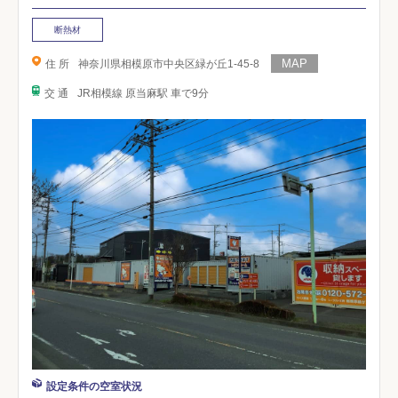
断熱材
住 所
神奈川県相模原市中央区緑が丘1-45-8
交 通
JR相模線 原当麻駅 車で9分
設定条件の空室状況