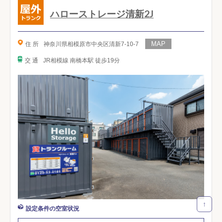
ハローストレージ清新2J
住 所
神奈川県相模原市中央区清新7-10-7
交 通
JR相模線 南橋本駅 徒歩19分
↑
設定条件の空室状況