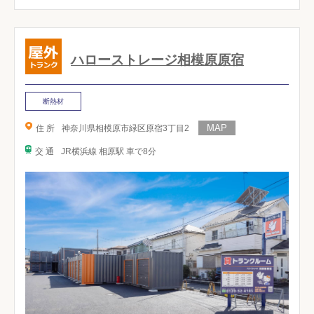
ハローストレージ相模原原宿
断熱材
住 所
神奈川県相模原市緑区原宿3丁目2
交 通
JR横浜線 相原駅 車で8分