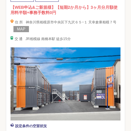
【WEB申込&ご新規様】【短期2か月から】3ヶ月分月額使
用料半額+事務手数料0円
住 所
神奈川県相模原市中央区下九沢６５−１ 天幸倉庫相模７号
交 通
JR相模線 南橋本駅 徒歩15分
設定条件の空室状況