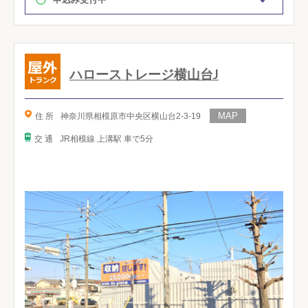
ハローストレージ横山台J
住 所
神奈川県相模原市中央区横山台2-3-19
交 通
JR相模線 上溝駅 車で5分