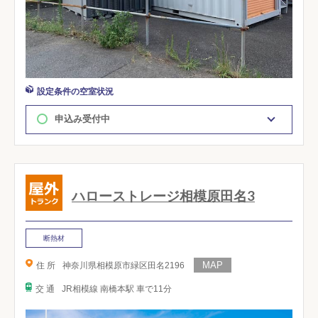
設定条件の空室状況
申込み受付中
ハローストレージ相模原田名3
断熱材
住 所
神奈川県相模原市緑区田名2196
交 通
JR相模線 南橋本駅 車で11分