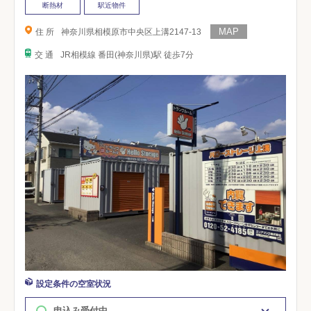
断熱材
駅近物件
住 所
神奈川県相模原市中央区上溝2147-13
交 通
JR相模線 番田(神奈川県)駅 徒歩7分
設定条件の空室状況
申込み受付中