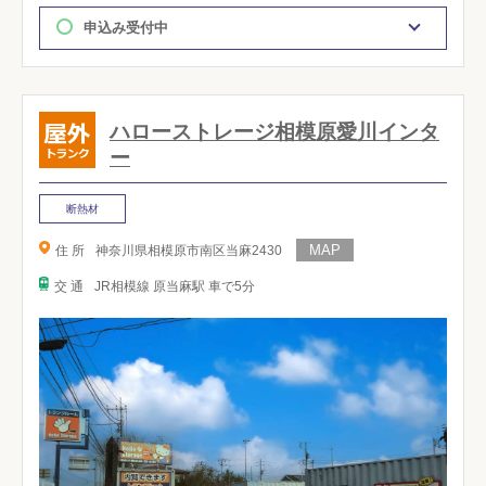
申込み受付中
ハローストレージ相模原愛川インタ
ー
断熱材
住 所
神奈川県相模原市南区当麻2430
交 通
JR相模線 原当麻駅 車で5分