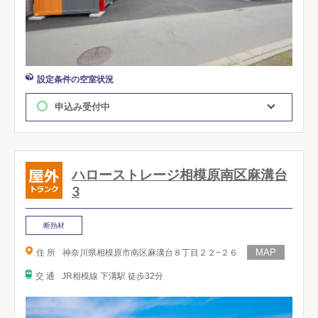
設定条件の空室状況
申込み受付中
ハローストレージ相模原南区麻溝台
3
断熱材
住 所
神奈川県相模原市南区麻溝台８丁目２２−２６
交 通
JR相模線 下溝駅 徒歩32分