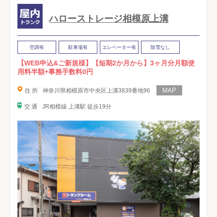
ハローストレージ相模原上溝
空調有
駐車場有
エレベーター有
除雪なし
【WEB申込&ご新規様】【短期2か月から】3ヶ月分月額使
用料半額+事務手数料0円
住 所
神奈川県相模原市中央区上溝3839番地96
交 通
JR相模線 上溝駅 徒歩19分