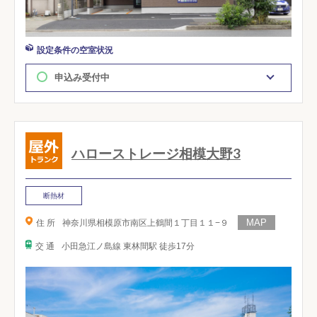
設定条件の空室状況
申込み受付中
ハローストレージ相模大野3
断熱材
住 所
神奈川県相模原市南区上鶴間１丁目１１−９
交 通
小田急江ノ島線 東林間駅 徒歩17分