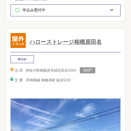
申込み受付中
ハローストレージ相模原田名
断熱材
住 所
神奈川県相模原市緑区田名2204
交 通
JR相模線 南橋本駅 徒歩52分