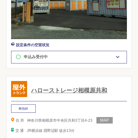
設定条件の空室状況
申込み受付中
ハローストレージ相模原共和
断熱材
住 所
神奈川県相模原市中央区共和3丁目4-23
交 通
JR横浜線 淵野辺駅 徒歩13分