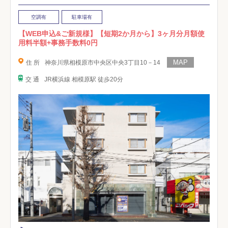
空調有
駐車場有
【WEB申込&ご新規様】【短期2か月から】3ヶ月分月額使
用料半額+事務手数料0円
住 所
神奈川県相模原市中央区中央3丁目10－14
交 通
JR横浜線 相模原駅 徒歩20分