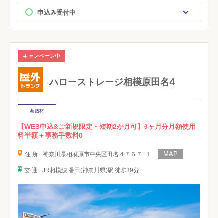
申込み受付中
キャンペーン中
ハローストレージ相模原田名4
断熱材
【WEB申込&ご新規限定・短期2か月可】6ヶ月分月額使用
料半額＋事務手数料0
住 所
神奈川県相模原市中央区田名４７６７−１
交 通
JR相模線 番田(神奈川県)駅 徒歩39分