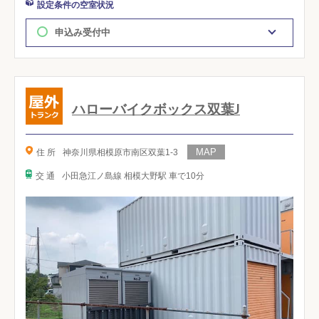
設定条件の空室状況
申込み受付中
ハローバイクボックス双葉J
住 所
神奈川県相模原市南区双葉1-3
交 通
小田急江ノ島線 相模大野駅 車で10分