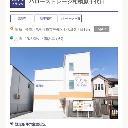
ハローストレージ相模原千代田
空調有
駐車場有
エレベーター有
住 所
神奈川県相模原市中央区千代田３丁目18-9
交 通
JR相模線 上溝駅 車で6分
設定条件の空室状況