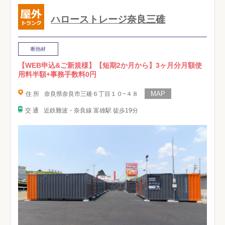
ハローストレージ奈良三碓
断熱材
【WEB申込&ご新規様】【短期2か月から】3ヶ月分月額使
用料半額+事務手数料0円
住 所
奈良県奈良市三碓６丁目１０−４８
交 通
近鉄難波・奈良線 富雄駅 徒歩19分