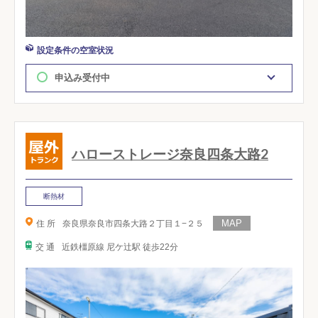
設定条件の空室状況
申込み受付中
ハローストレージ奈良四条大路2
断熱材
住 所
奈良県奈良市四条大路２丁目１−２５
交 通
近鉄橿原線 尼ケ辻駅 徒歩22分