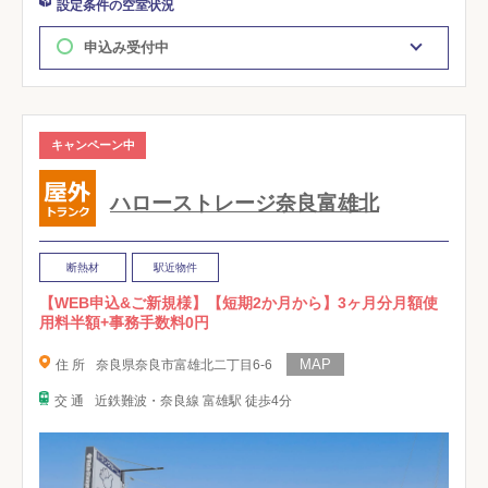
設定条件の空室状況
申込み受付中
キャンペーン中
ハローストレージ奈良富雄北
断熱材
駅近物件
【WEB申込&ご新規様】【短期2か月から】3ヶ月分月額使
用料半額+事務手数料0円
住 所
奈良県奈良市富雄北二丁目6-6
交 通
近鉄難波・奈良線 富雄駅 徒歩4分