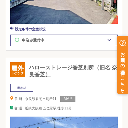
設定条件の空室状況
申込み受付中
ハローストレージ香芝別所（旧名:奈
良香芝）
断熱材
住 所
奈良県香芝市別所71
交 通
近鉄大阪線 五位堂駅 徒歩11分