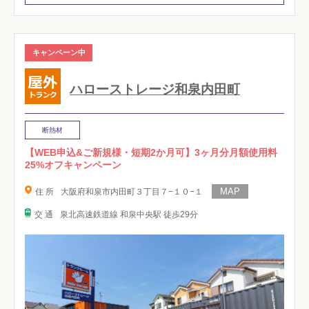
キャンペーン中
ハローストレージ和泉内田町
断熱材
【WEB申込&ご新規様・短期2か月可】3ヶ月分月額使用料
25%オフキャンペーン
住 所
大阪府和泉市内田町３丁目７−１０−１
交 通
泉北高速鉄道線 和泉中央駅 徒歩29分