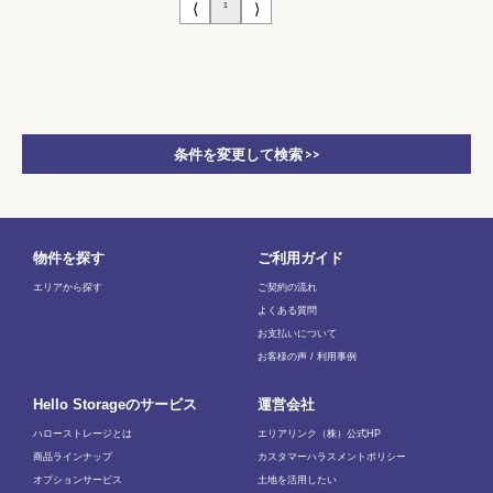
⟨
⟩
1
条件を変更して検索 >>
物件を探す
ご利用ガイド
エリアから探す
ご契約の流れ
よくある質問
お支払いについて
お客様の声 / 利用事例
Hello Storageのサービス
運営会社
ハローストレージとは
エリアリンク（株）公式HP
商品ラインナップ
カスタマーハラスメントポリシー
オプションサービス
土地を活用したい