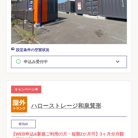
設定条件の空室状況
申込み受付中
キャンペーン中
ハローストレージ和泉箕形
断熱材
【WEB申込&新規ご利用の方・短期2か月可】3ヶ月分月額