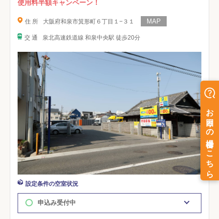
使用料半額キャンペーン！
住 所
大阪府和泉市箕形町６丁目１−３１
交 通
泉北高速鉄道線 和泉中央駅 徒歩20分
設定条件の空室状況
申込み受付中