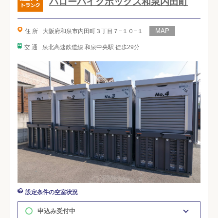
ハローバイクボックス和泉内田町
住 所
大阪府和泉市内田町３丁目７−１０−１
交 通
泉北高速鉄道線 和泉中央駅 徒歩29分
設定条件の空室状況
申込み受付中