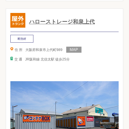
ハローストレージ和泉上代
断熱材
住 所
大阪府和泉市上代町989
交 通
JR阪和線 北信太駅 徒歩25分