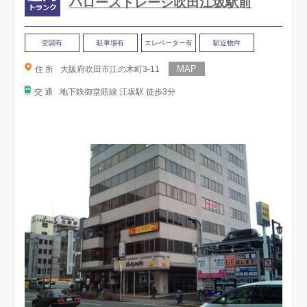
ハローストレージ吹田江坂駅前
空調有
駐車場有
エレベーター有
駅近物件
住 所
大阪府吹田市江の木町3-11
交 通
地下鉄御堂筋線 江坂駅 徒歩3分