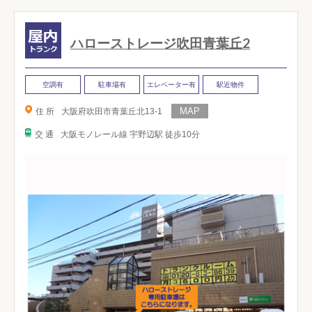
ハローストレージ吹田青葉丘2
空調有
駐車場有
エレベーター有
駅近物件
住 所
大阪府吹田市青葉丘北13-1
交 通
大阪モノレール線 宇野辺駅 徒歩10分