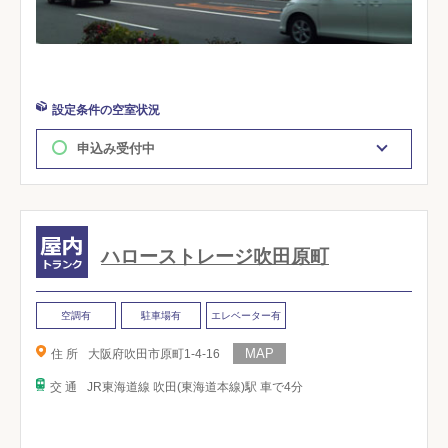
設定条件の空室状況
申込み受付中
ハローストレージ吹田原町
空調有
駐車場有
エレベーター有
住 所
大阪府吹田市原町1-4-16
交 通
JR東海道線 吹田(東海道本線)駅 車で4分