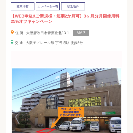
駐車場有
エレベーター有
駅近物件
【WEB申込&ご新規様・短期2か月可】3ヶ月分月額使用料
25%オフキャンペーン
住 所
大阪府吹田市青葉丘北13-1
交 通
大阪モノレール線 宇野辺駅 徒歩8分