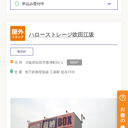
申込み受付中
ハローストレージ吹田江坂
断熱材
住 所
大阪府吹田市豊津町61-1
交 通
地下鉄御堂筋線 江坂駅 徒歩15分