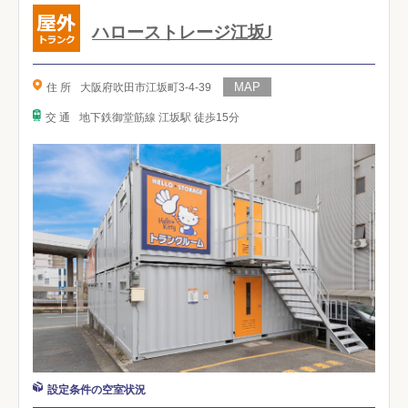
ハローストレージ江坂J
住 所
大阪府吹田市江坂町3-4-39
交 通
地下鉄御堂筋線 江坂駅 徒歩15分
設定条件の空室状況