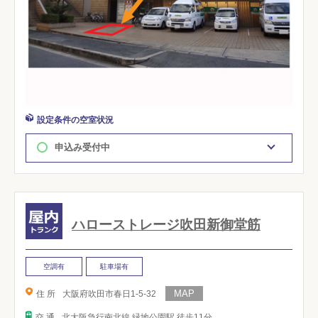
設定条件の空室状況
申込み受付中
ハローストレージ吹田新御堂筋
空調有
駐車場有
住 所
大阪府吹田市春日1-5-32
交 通
北大阪急行南北線 緑地公園駅 徒歩11分