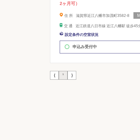
2ヶ月可）
住 所
滋賀県近江八幡市加茂町3582-8
交 通
近江鉄道八日市線 近江八幡駅 徒歩45
設定条件の空室状況
申込み受付中
⟨
⟩
1