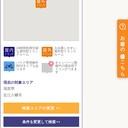
24時間利用可能
入出庫しやすい
な屋内型トラン
屋外型トランク
クルーム
ルーム
バイク専用物件
キャンペーン開
BOXタイプもあ
催中の場合得ア
ります
イコンがつきま
す
現在の対象エリア
滋賀県
近江八幡市
検索エリアの変更 >>
条件を変更して検索 >>