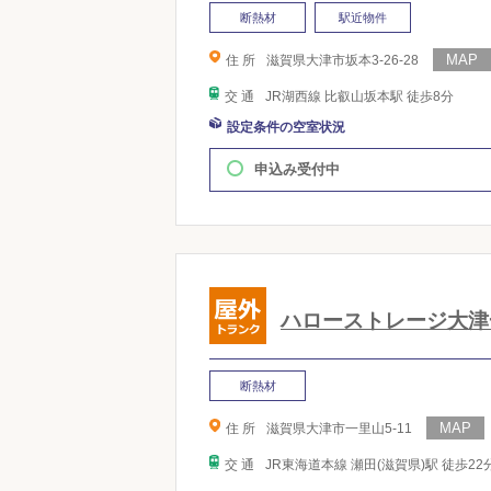
断熱材
駅近物件
住 所
滋賀県大津市坂本3-26-28
交 通
JR湖西線 比叡山坂本駅 徒歩8分
設定条件の空室状況
申込み受付中
ハローストレージ大津
断熱材
住 所
滋賀県大津市一里山5-11
交 通
JR東海道本線 瀬田(滋賀県)駅 徒歩22