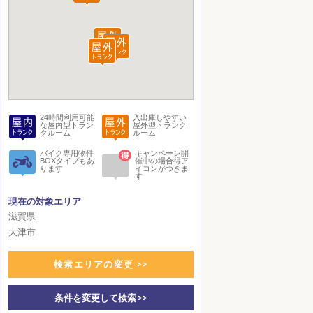
24時間利用可能
入出庫しやすい
な屋内型トラン
屋外型トランク
クルーム
ルーム
バイク専用物件
キャンペーン開
BOXタイプもあ
催中の場合得ア
ります
イコンがつきま
す
現在の対象エリア
滋賀県
大津市
検索エリアの変更 >>
条件を変更して検索 >>