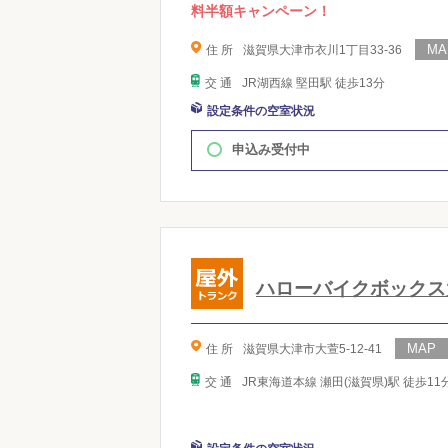
料半額キャンペーン！
住 所
滋賀県大津市衣川1丁目33-36
交 通
JR湖西線 堅田駅 徒歩13分
設定条件の空室状況
申込み受付中
ハローバイクボックス
住 所
滋賀県大津市大萱5-12-41
交 通
JR東海道本線 瀬田(滋賀県)駅 徒歩11