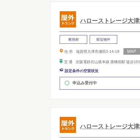
ハローストレージ大津
断熱材
駅近物件
住 所
滋賀県大津市瀬田2-14-19
交 通
京阪電鉄石山坂本線 唐橋前駅 徒歩10
設定条件の空室状況
申込み受付中
ハローストレージ大津