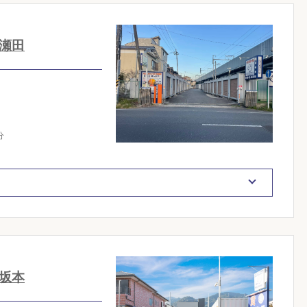
瀬田
分
坂本