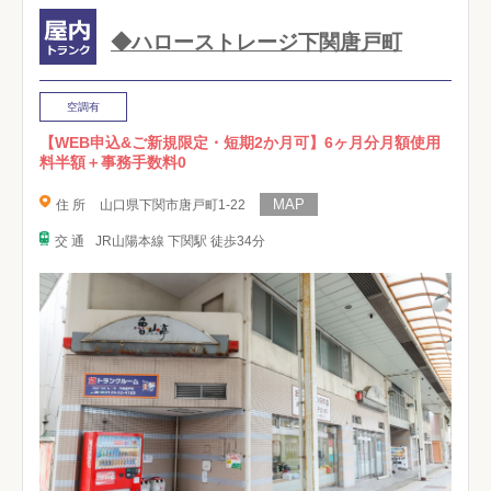
◆ハローストレージ下関唐戸町
空調有
【WEB申込&ご新規限定・短期2か月可】6ヶ月分月額使用
料半額＋事務手数料0
住 所
山口県下関市唐戸町1-22
交 通
JR山陽本線 下関駅 徒歩34分