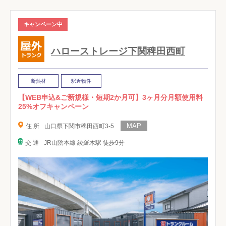
キャンペーン中
ハローストレージ下関稗田西町
断熱材
駅近物件
【WEB申込&ご新規様・短期2か月可】3ヶ月分月額使用料
25%オフキャンペーン
住 所
山口県下関市稗田西町3-5
交 通
JR山陰本線 綾羅木駅 徒歩9分