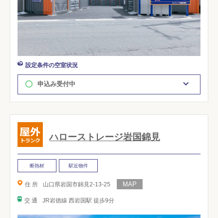
設定条件の空室状況
申込み受付中
ハローストレージ岩国錦見
断熱材
駅近物件
住 所
山口県岩国市錦見2-13-25
交 通
JR岩徳線 西岩国駅 徒歩9分