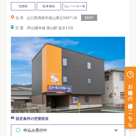
空調有
駐車場有
エレベーター有
住 所
山口県周南市徳山東辻5687-28
交 通
JR山陽本線 徳山駅 徒歩13分
設定条件の空室状況
申込み受付中