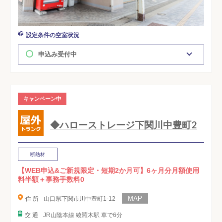
設定条件の空室状況
申込み受付中
キャンペーン中
◆ハローストレージ下関川中豊町2
断熱材
【WEB申込&ご新規限定・短期2か月可】6ヶ月分月額使用
料半額＋事務手数料0
住 所
山口県下関市川中豊町1-12
交 通
JR山陰本線 綾羅木駅 車で6分