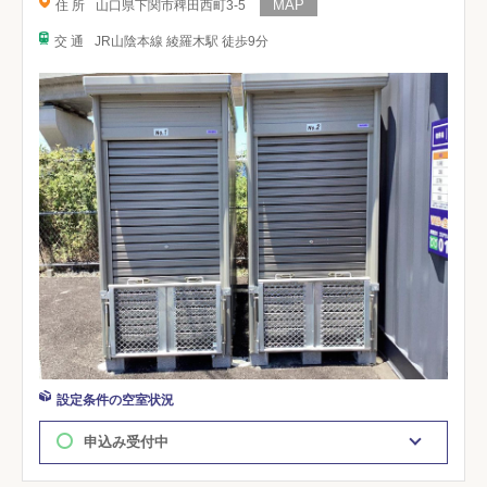
住 所
山口県下関市稗田西町3-5
交 通
JR山陰本線 綾羅木駅 徒歩9分
設定条件の空室状況
申込み受付中