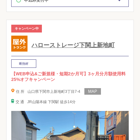
申込み受付中
キャンペーン中
ハローストレージ下関上新地町
断熱材
【WEB申込&ご新規様・短期2か月可】3ヶ月分月額使用料
25%オフキャンペーン
住 所
山口県下関市上新地町3丁目7-4
交 通
JR山陽本線 下関駅 徒歩14分