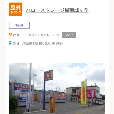
ハローストレージ周南城ヶ丘
断熱材
住 所
山口県周南市城ケ丘1-2-25
交 通
JR山陽本線 櫛ケ浜駅 車で8分