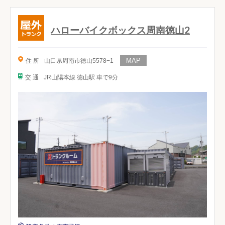
ハローバイクボックス周南徳山2
住 所
山口県周南市徳山5578−1
交 通
JR山陽本線 徳山駅 車で9分