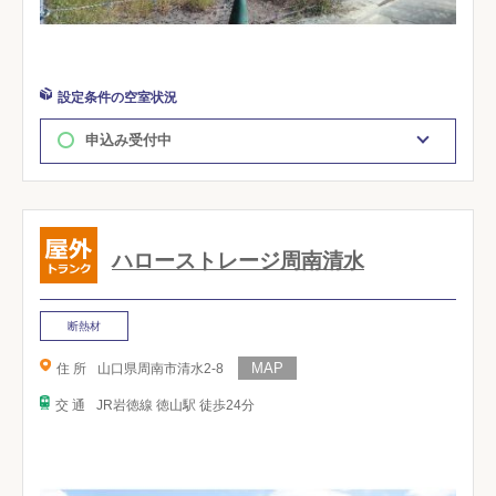
設定条件の空室状況
申込み受付中
ハローストレージ周南清水
断熱材
住 所
山口県周南市清水2-8
交 通
JR岩徳線 徳山駅 徒歩24分