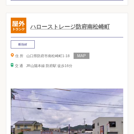
ハローストレージ防府南松崎町
断熱材
住 所
山口県防府市南松崎町1-18
交 通
JR山陽本線 防府駅 徒歩16分