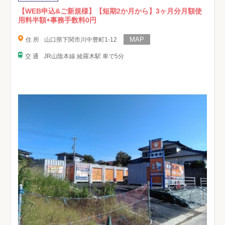
【WEB申込&ご新規様】【短期2か月から】3ヶ月分月額使
用料半額+事務手数料0円
住 所
山口県下関市川中豊町1-12
交 通
JR山陰本線 綾羅木駅 車で5分