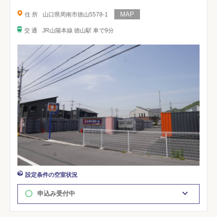
住 所
山口県周南市徳山5578-1
交 通
JR山陽本線 徳山駅 車で9分
設定条件の空室状況
申込み受付中