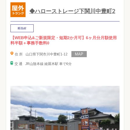
◆ハローストレージ下関川中豊町2
断熱材
【WEB申込&ご新規限定・短期2か月可】6ヶ月分月額使用
料半額＋事務手数料0
住 所
山口県下関市川中豊町1-12
交 通
JR山陰本線 綾羅木駅 車で6分