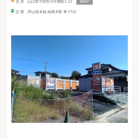
住 所
山口県下関市川中豊町1-12
交 通
JR山陰本線 綾羅木駅 車で5分