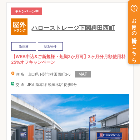
キャンペーン中
ハローストレージ下関稗田西町
断熱材
駅近物件
【WEB申込&ご新規様・短期2か月可】3ヶ月分月額使用料
25%オフキャンペーン
住 所
山口県下関市稗田西町3-5
交 通
JR山陰本線 綾羅木駅 徒歩9分