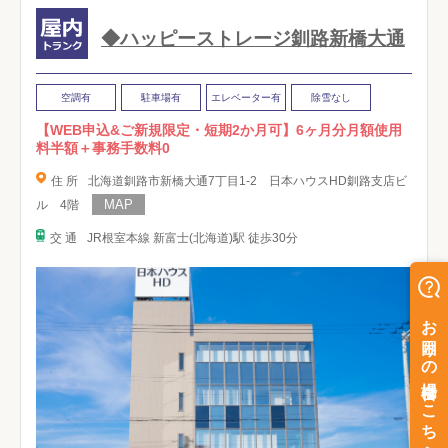
◆ハッピーストレージ釧路新橋大通
空調有
駐車場有
エレベーター有
除雪なし
【WEB申込&ご新規限定・短期2か月可】6ヶ月分月額使用
料半額＋事務手数料0
住 所
北海道釧路市新橋大通7丁目1-2 日本ハウスHD釧路支店ビ
ル 4階
交 通
JR根室本線 新富士(北海道)駅 徒歩30分