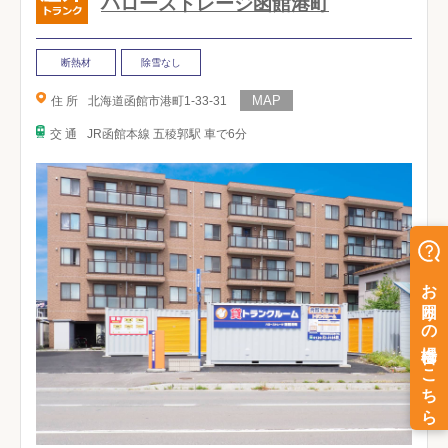
ハローストレージ函館港町
断熱材
除雪なし
住 所
北海道函館市港町1-33-31
交 通
JR函館本線 五稜郭駅 車で6分