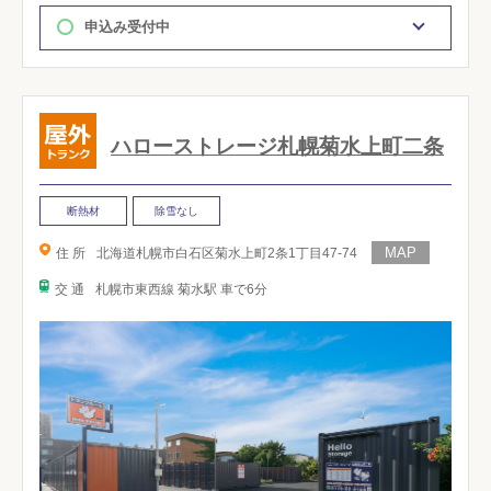
申込み受付中
ハローストレージ札幌菊水上町二条
断熱材
除雪なし
住 所
北海道札幌市白石区菊水上町2条1丁目47-74
交 通
札幌市東西線 菊水駅 車で6分