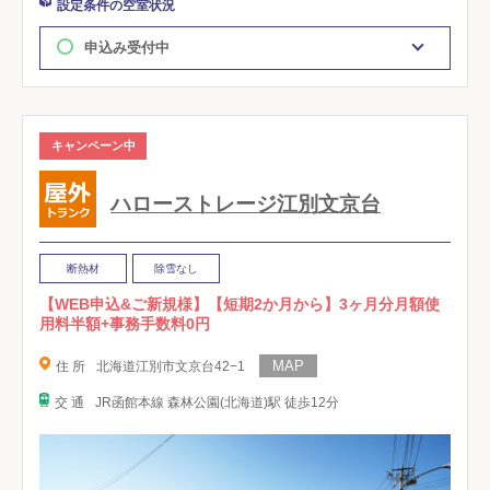
設定条件の空室状況
申込み受付中
キャンペーン中
ハローストレージ江別文京台
断熱材
除雪なし
【WEB申込&ご新規様】【短期2か月から】3ヶ月分月額使
用料半額+事務手数料0円
住 所
北海道江別市文京台42−1
交 通
JR函館本線 森林公園(北海道)駅 徒歩12分