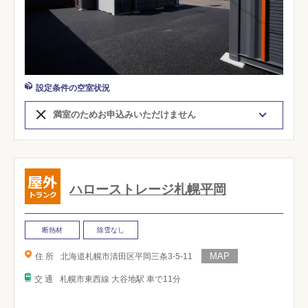
設定条件の空室状況
満室のためお申込みいただけません
ハローストレージ札幌平岡
断熱材
除雪なし
住 所
北海道札幌市清田区平岡三条3-5-11
交 通
札幌市東西線 大谷地駅 車で11分