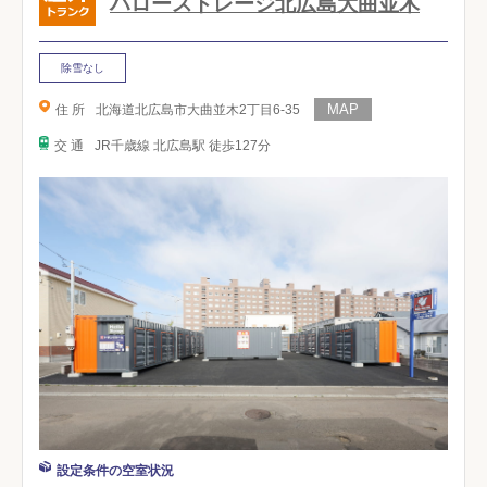
ハローストレージ北広島大曲並木
除雪なし
住 所
北海道北広島市大曲並木2丁目6-35
交 通
JR千歳線 北広島駅 徒歩127分
設定条件の空室状況