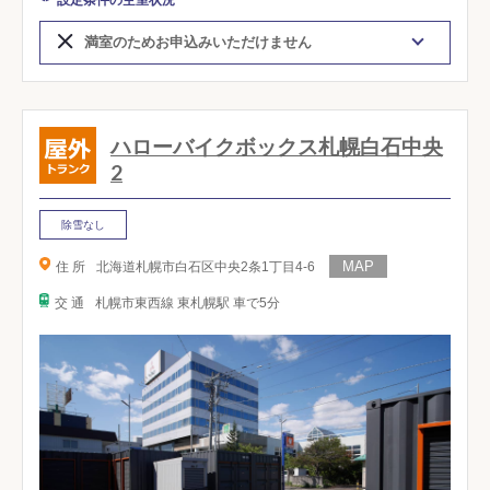
満室のためお申込みいただけません
ハローバイクボックス札幌白石中央
2
除雪なし
住 所
北海道札幌市白石区中央2条1丁目4-6
交 通
札幌市東西線 東札幌駅 車で5分