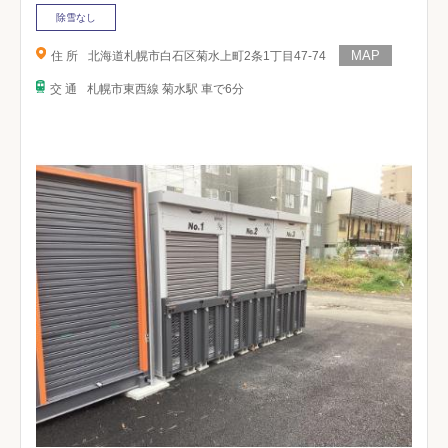
除雪なし
住 所
北海道札幌市白石区菊水上町2条1丁目47-74
交 通
札幌市東西線 菊水駅 車で6分