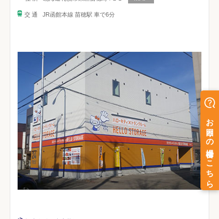
交 通
JR函館本線 苗穂駅 車で6分