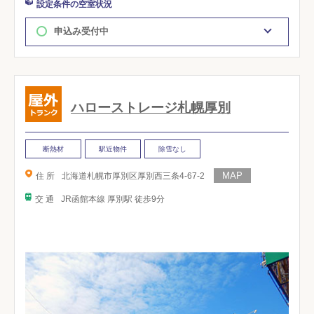
設定条件の空室状況
申込み受付中
ハローストレージ札幌厚別
断熱材
駅近物件
除雪なし
住 所
北海道札幌市厚別区厚別西三条4-67-2
交 通
JR函館本線 厚別駅 徒歩9分