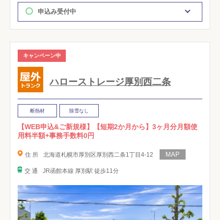
申込み受付中
キャンペーン中
ハローストレージ厚別西二条
断熱材
除雪なし
【WEB申込&ご新規様】【短期2か月から】3ヶ月分月額使
用料半額+事務手数料0円
住 所
北海道札幌市厚別区厚別西二条1丁目4-12
交 通
JR函館本線 厚別駅 徒歩11分