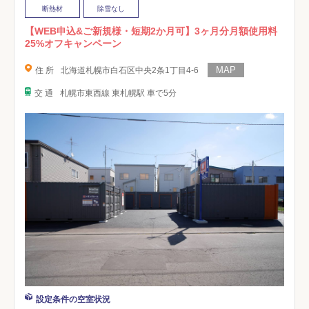
断熱材
除雪なし
【WEB申込&ご新規様・短期2か月可】3ヶ月分月額使用料
25%オフキャンペーン
住 所
北海道札幌市白石区中央2条1丁目4-6
交 通
札幌市東西線 東札幌駅 車で5分
設定条件の空室状況