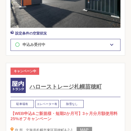
設定条件の空室状況
申込み受付中
キャンペーン中
ハローストレージ札幌苗穂町
駐車場有
エレベーター有
除雪なし
【WEB申込&ご新規様・短期2か月可】3ヶ月分月額使用料
25%オフキャンペーン
住 所
北海道札幌市東区苗穂町4-2-1