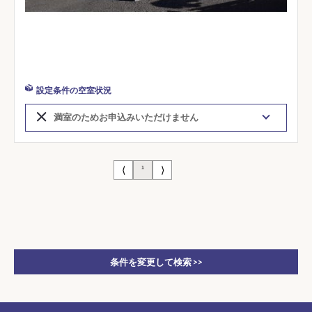
設定条件の空室状況
満室のためお申込みいただけません
⟨
⟩
1
条件を変更して検索 >>