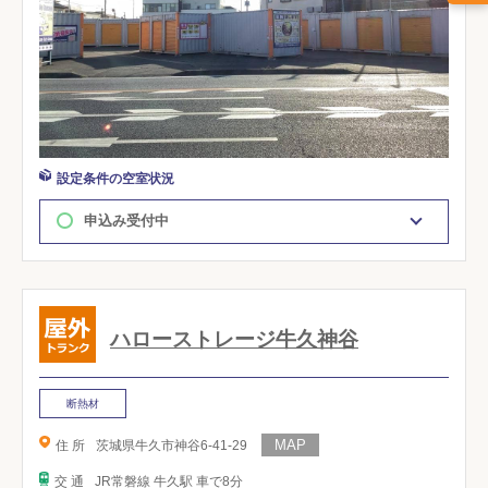
設定条件の空室状況
申込み受付中
ハローストレージ牛久神谷
断熱材
住 所
茨城県牛久市神谷6-41-29
交 通
JR常磐線 牛久駅 車で8分