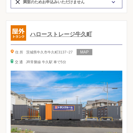
満室のためお申込みいただけません
ハローストレージ牛久町
住 所
茨城県牛久市牛久町3137−27
交 通
JR常磐線 牛久駅 車で5分