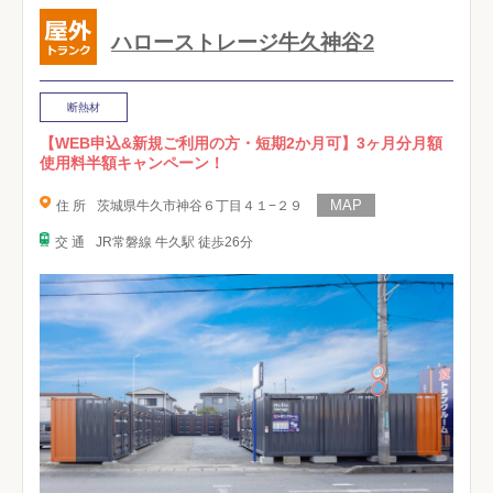
ハローストレージ牛久神谷2
断熱材
【WEB申込&新規ご利用の方・短期2か月可】3ヶ月分月額
使用料半額キャンペーン！
住 所
茨城県牛久市神谷６丁目４１−２９
交 通
JR常磐線 牛久駅 徒歩26分