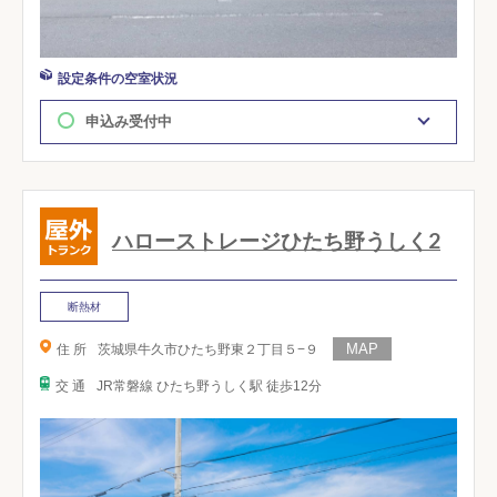
設定条件の空室状況
申込み受付中
ハローストレージひたち野うしく2
断熱材
住 所
茨城県牛久市ひたち野東２丁目５−９
交 通
JR常磐線 ひたち野うしく駅 徒歩12分