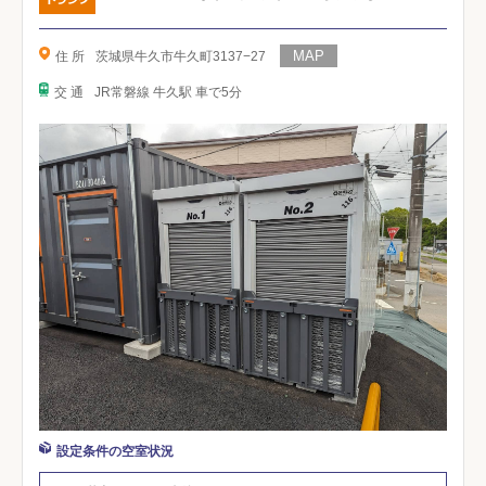
住 所
茨城県牛久市牛久町3137−27
交 通
JR常磐線 牛久駅 車で5分
設定条件の空室状況