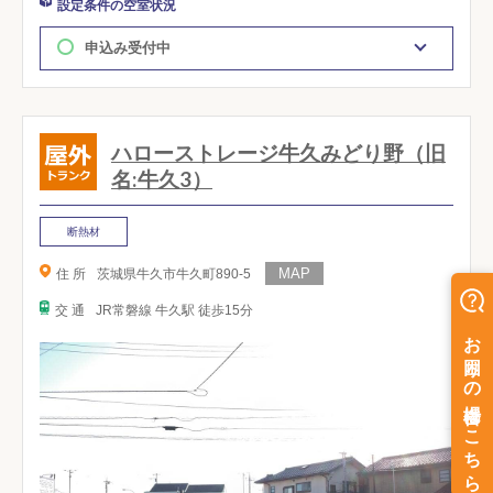
設定条件の空室状況
申込み受付中
ハローストレージ牛久みどり野（旧
名:牛久3）
断熱材
住 所
茨城県牛久市牛久町890-5
交 通
JR常磐線 牛久駅 徒歩15分