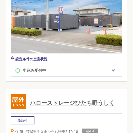
設定条件の空室状況
申込み受付中
ハローストレージひたち野うしく
断熱材
住 所
茨城県牛久市ひたち野東2-19-10