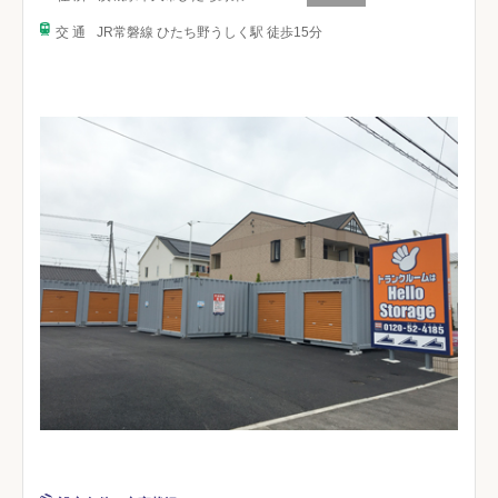
交 通
JR常磐線 ひたち野うしく駅 徒歩15分