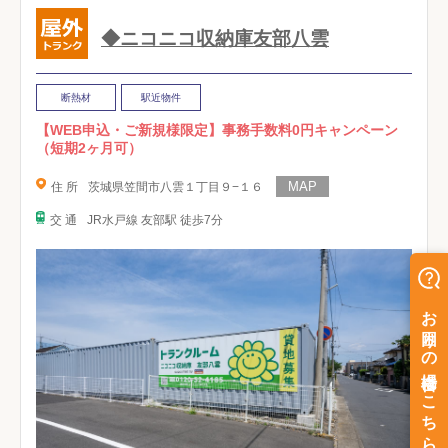
◆ニコニコ収納庫友部八雲
断熱材
駅近物件
【WEB申込・ご新規様限定】事務手数料0円キャンペーン
（短期2ヶ月可）
住 所
茨城県笠間市八雲１丁目９−１６
交 通
JR水戸線 友部駅 徒歩7分