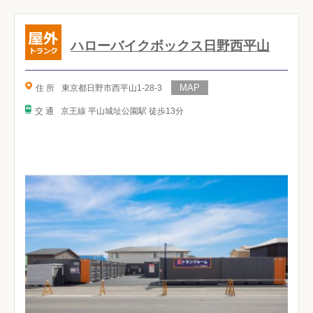
ハローバイクボックス日野西平山
住 所
東京都日野市西平山1-28-3
交 通
京王線 平山城址公園駅 徒歩13分