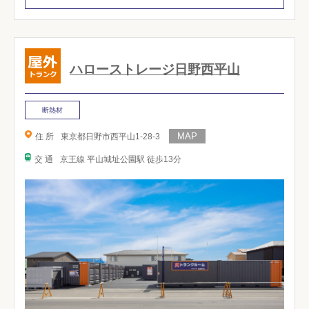
ハローストレージ日野西平山
断熱材
住 所
東京都日野市西平山1-28-3
交 通
京王線 平山城址公園駅 徒歩13分