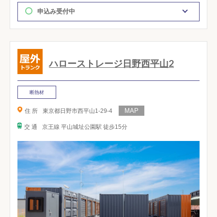
申込み受付中
ハローストレージ日野西平山2
断熱材
住 所
東京都日野市西平山1-29-4
交 通
京王線 平山城址公園駅 徒歩15分