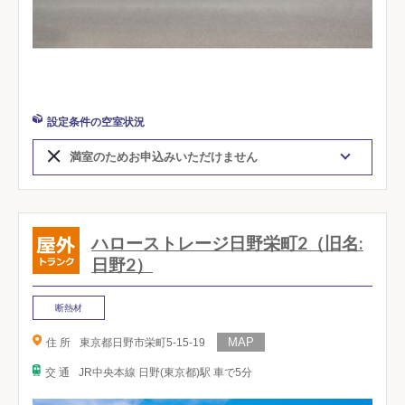
設定条件の空室状況
満室のためお申込みいただけません
ハローストレージ日野栄町2（旧名:
日野2）
断熱材
住 所
東京都日野市栄町5-15-19
交 通
JR中央本線 日野(東京都)駅 車で5分