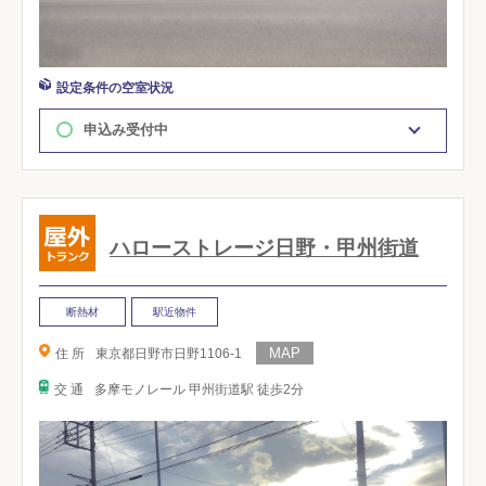
設定条件の空室状況
申込み受付中
ハローストレージ日野・甲州街道
断熱材
駅近物件
住 所
東京都日野市日野1106-1
交 通
多摩モノレール 甲州街道駅 徒歩2分