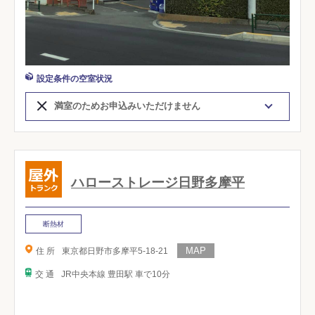
設定条件の空室状況
満室のためお申込みいただけません
ハローストレージ日野多摩平
断熱材
住 所
東京都日野市多摩平5-18-21
交 通
JR中央本線 豊田駅 車で10分