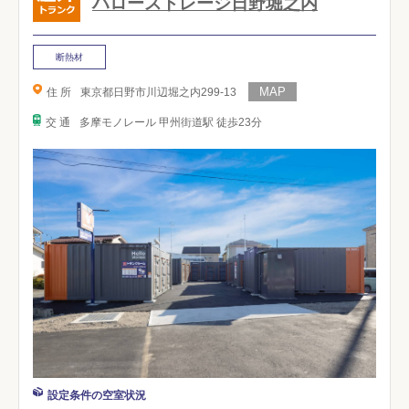
ハローストレージ日野堀之内
断熱材
住 所
東京都日野市川辺堀之内299-13
交 通
多摩モノレール 甲州街道駅 徒歩23分
設定条件の空室状況