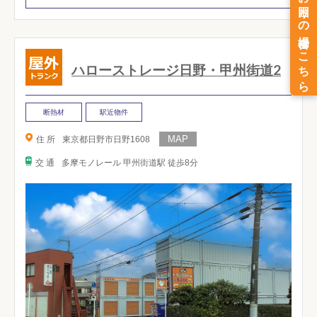
ハローストレージ日野・甲州街道2
断熱材
駅近物件
住 所
東京都日野市日野1608
交 通
多摩モノレール 甲州街道駅 徒歩8分