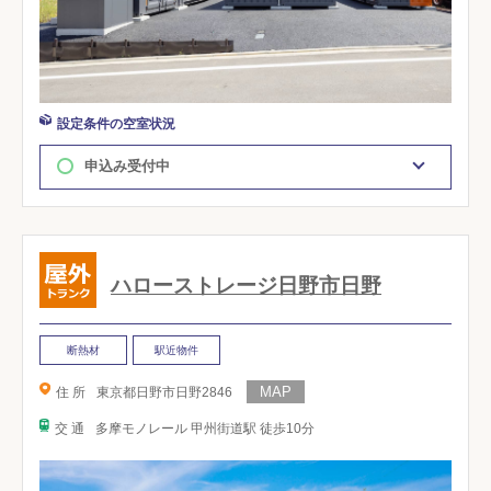
設定条件の空室状況
申込み受付中
ハローストレージ日野市日野
断熱材
駅近物件
住 所
東京都日野市日野2846
交 通
多摩モノレール 甲州街道駅 徒歩10分