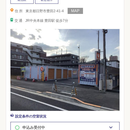
住 所
東京都日野市豊田2-41-4
交 通
JR中央本線 豊田駅 徒歩7分
設定条件の空室状況
申込み受付中