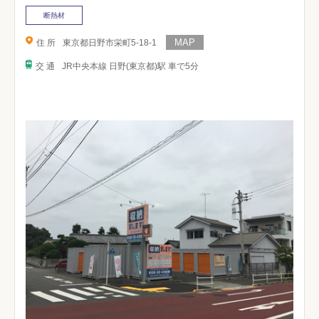
断熱材
住 所
東京都日野市栄町5-18-1
交 通
JR中央本線 日野(東京都)駅 車で5分