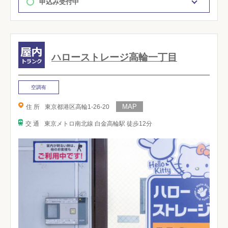
申込み受付中
ハローストレージ高輪一丁目
空調有
住 所
東京都港区高輪1-26-20
交 通
東京メトロ南北線 白金高輪駅 徒歩12分