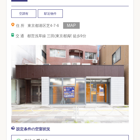
空調有
駅近物件
住 所
東京都港区芝4-7-6
交 通
都営浅草線 三田(東京都)駅 徒歩9分
設定条件の空室状況