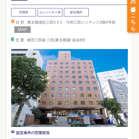
空調有
エレベーター有
駅近物件
住 所
東京都港区三田3-2-1 弓和三田ビジデンス2階A号室
交 通
都営三田線 三田(東京都)駅 徒歩8分
設定条件の空室状況