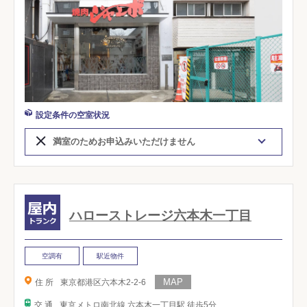
設定条件の空室状況
満室のためお申込みいただけません
ハローストレージ六本木一丁目
空調有
駅近物件
住 所
東京都港区六本木2-2-6
交 通
東京メトロ南北線 六本木一丁目駅 徒歩5分