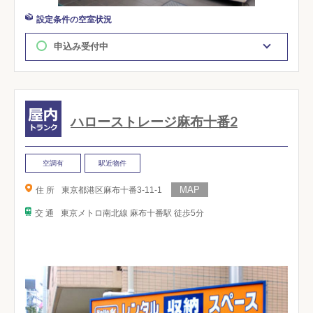
設定条件の空室状況
申込み受付中
ハローストレージ麻布十番2
空調有
駅近物件
住 所
東京都港区麻布十番3-11-1
交 通
東京メトロ南北線 麻布十番駅 徒歩5分