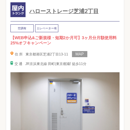
ハローストレージ芝浦2丁目
空調有
エレベーター有
【WEB申込&ご新規様・短期2か月可】3ヶ月分月額使用料
25%オフキャンペーン
住 所
東京都港区芝浦2丁目13-11
交 通
JR京浜東北線 田町(東京都)駅 徒歩11分