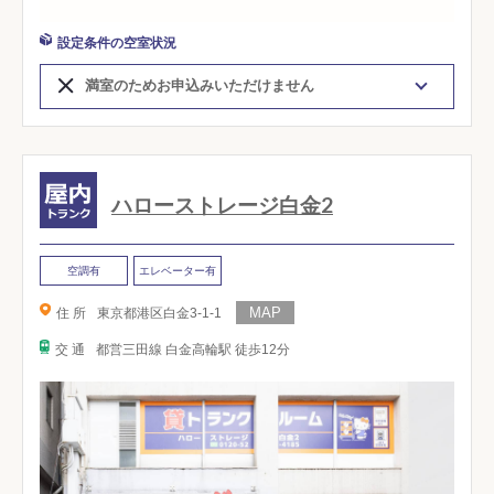
設定条件の空室状況
満室のためお申込みいただけません
ハローストレージ白金2
空調有
エレベーター有
住 所
東京都港区白金3-1-1
交 通
都営三田線 白金高輪駅 徒歩12分