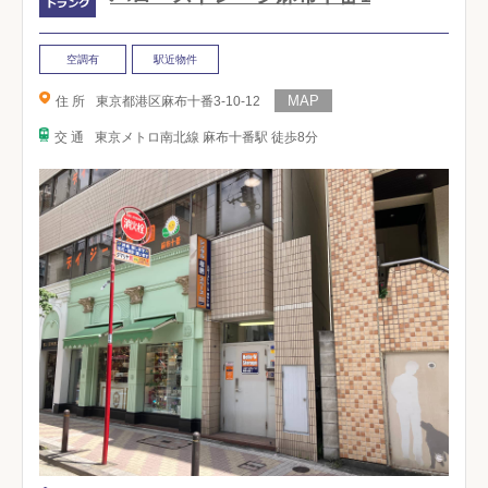
空調有
駅近物件
住 所
東京都港区麻布十番3-10-12
交 通
東京メトロ南北線 麻布十番駅 徒歩8分