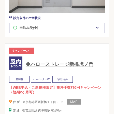
設定条件の空室状況
申込み受付中
キャンペーン中
◆ハローストレージ新橋虎ノ門
空調有
エレベーター有
駅近物件
【WEB申込・ご新規様限定】事務手数料0円キャンペーン
（短期2ヶ月可）
住 所
東京都港区西新橋１丁目９−５
交 通
都営三田線 内幸町駅 徒歩6分