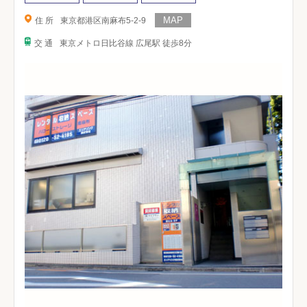
住 所
東京都港区南麻布5-2-9
交 通
東京メトロ日比谷線 広尾駅 徒歩8分