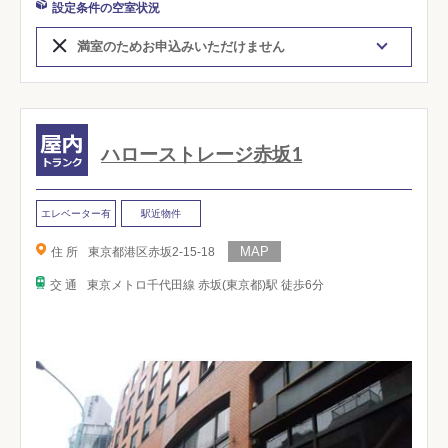
設定条件の空室状況
満室のためお申込みいただけません
ハローストレージ赤坂1
エレベーター有
駅近物件
住 所
東京都港区赤坂2-15-18
交 通
東京メトロ千代田線 赤坂(東京都)駅 徒歩6分