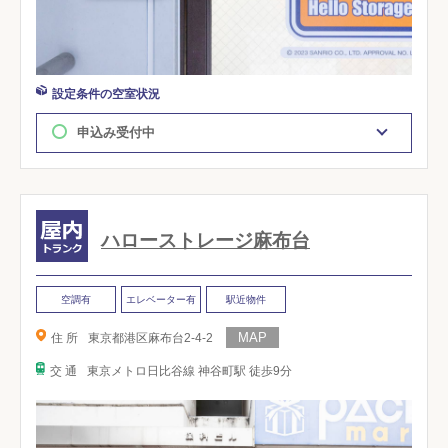
設定条件の空室状況
申込み受付中
ハローストレージ麻布台
空調有
エレベーター有
駅近物件
住 所
東京都港区麻布台2-4-2
交 通
東京メトロ日比谷線 神谷町駅 徒歩9分