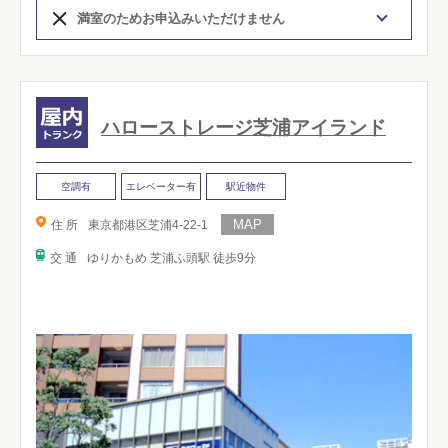
満室のためお申込みいただけません
ハローストレージ芝浦アイランド
空調有
エレベーター有
駅近物件
住 所
東京都港区芝浦4-22-1
交 通
ゆりかもめ 芝浦ふ頭駅 徒歩9分