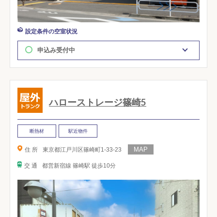
設定条件の空室状況
申込み受付中
ハローストレージ篠崎5
断熱材
駅近物件
住 所
東京都江戸川区篠崎町1-33-23
交 通
都営新宿線 篠崎駅 徒歩10分