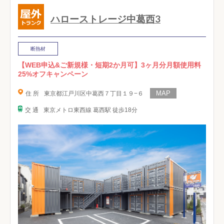
ハローストレージ中葛西3
断熱材
【WEB申込&ご新規様・短期2か月可】3ヶ月分月額使用料
25%オフキャンペーン
住 所
東京都江戸川区中葛西７丁目１９−６
交 通
東京メトロ東西線 葛西駅 徒歩18分