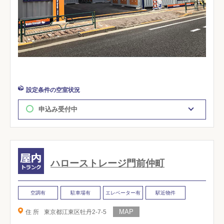
設定条件の空室状況
申込み受付中
ハローストレージ門前仲町
空調有
駐車場有
エレベーター有
駅近物件
住 所
東京都江東区牡丹2-7-5