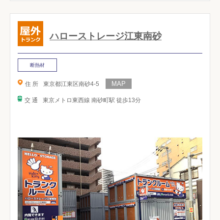
ハローストレージ江東南砂
断熱材
住 所
東京都江東区南砂4-5
交 通
東京メトロ東西線 南砂町駅 徒歩13分