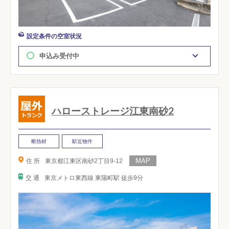
設定条件の空室状況
申込み受付中
ハローストレージ江東南砂2
断熱材
駅近物件
住 所
東京都江東区南砂2丁目9-12
交 通
東京メトロ東西線 東陽町駅 徒歩9分