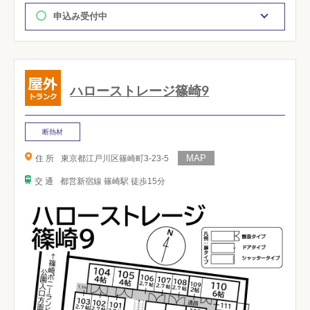
申込み受付中
ハローストレージ篠崎9
断熱材
住 所
東京都江戸川区篠崎町3-23-5
交 通
都営新宿線 篠崎駅 徒歩15分