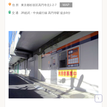
住 所
東京都杉並区高円寺北1-2-7
交 通
JR総武・中央緩行線 高円寺駅 徒歩9分
↑