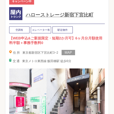
キャンペーン中
ハローストレージ新宿下宮比町
空調有
エレベーター有
駅近物件
【WEB申込&ご新規限定・短期2か月可】6ヶ月分月額使用
料半額＋事務手数料0
住 所
東京都新宿区下宮比町3−2
交 通
東京メトロ東西線 飯田橋駅 徒歩6分