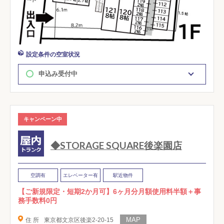
設定条件の空室状況
申込み受付中
キャンペーン中
◆STORAGE SQUARE後楽園店
空調有
エレベーター有
駅近物件
【ご新規限定・短期2か月可】6ヶ月分月額使用料半額＋事
務手数料0円
住 所
東京都文京区後楽2-20-15