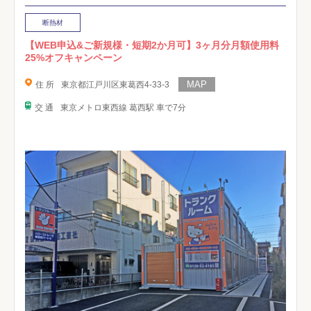
断熱材
【WEB申込&ご新規様・短期2か月可】3ヶ月分月額使用料
25%オフキャンペーン
住 所
東京都江戸川区東葛西4-33-3
交 通
東京メトロ東西線 葛西駅 車で7分