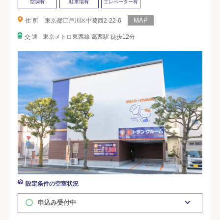
空調有
駐車場有
エレベーター有
住 所
東京都江戸川区中葛西2-22-6
交 通
東京メトロ東西線 葛西駅 徒歩12分
設定条件の空室状況
申込み受付中