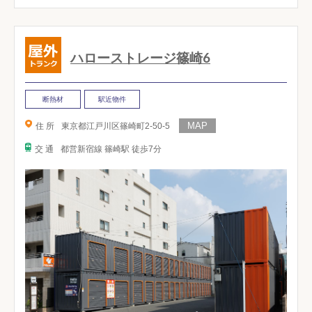
ハローストレージ篠崎6
断熱材
駅近物件
住 所
東京都江戸川区篠崎町2-50-5
交 通
都営新宿線 篠崎駅 徒歩7分