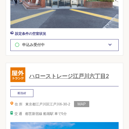
設定条件の空室状況
申込み受付中
ハローストレージ江戸川六丁目2
断熱材
住 所
東京都江戸川区江戸川6-30-2
交 通
都営新宿線 船堀駅 車で5分