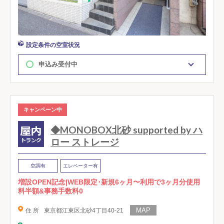
設定条件の空室状況
申込み受付中
キャンペーン中
◆MONOBOX北砂 supported by ハ
ロー ストレージ
空調有
エレベーター有
増設OPEN記念|WEB限定･新規6ヶ月〜利用で3ヶ月分使用
料半額&事務手数料0
住 所
東京都江東区北砂4丁目40-21