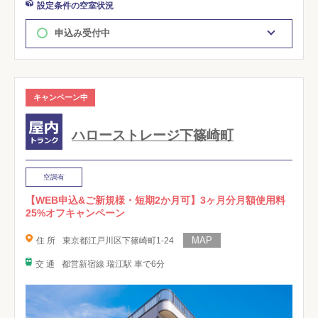
設定条件の空室状況
申込み受付中
キャンペーン中
ハローストレージ下篠崎町
空調有
【WEB申込&ご新規様・短期2か月可】3ヶ月分月額使用料
25%オフキャンペーン
住 所
東京都江戸川区下篠崎町1-24
交 通
都営新宿線 瑞江駅 車で6分