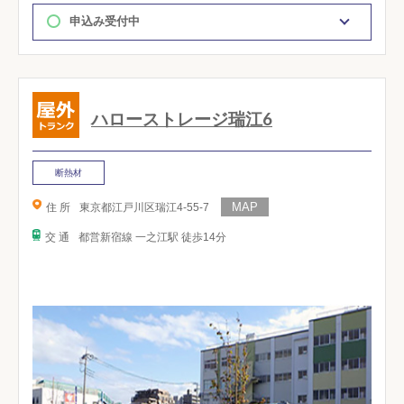
申込み受付中
ハローストレージ瑞江6
断熱材
住 所
東京都江戸川区瑞江4-55-7
交 通
都営新宿線 一之江駅 徒歩14分