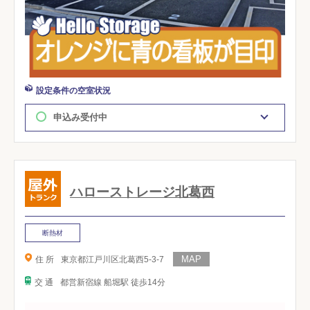
設定条件の空室状況
申込み受付中
ハローストレージ北葛西
断熱材
住 所
東京都江戸川区北葛西5-3-7
交 通
都営新宿線 船堀駅 徒歩14分