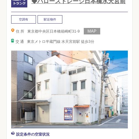
◆ハローストレージ日本橋水天宮前
空調有
駅近物件
住 所
東京都中央区日本橋箱崎町31-9
交 通
東京メトロ半蔵門線 水天宮前駅 徒歩3分
設定条件の空室状況