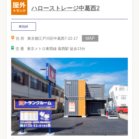
ハローストレージ中葛西2
断熱材
住 所
東京都江戸川区中葛西7-22-17
交 通
東京メトロ東西線 葛西駅 徒歩13分