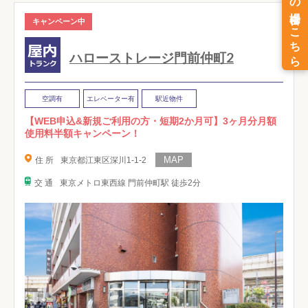
キャンペーン中
ハローストレージ門前仲町2
空調有
エレベーター有
駅近物件
【WEB申込&新規ご利用の方・短期2か月可】3ヶ月分月額
使用料半額キャンペーン！
住 所
東京都江東区深川1-1-2
交 通
東京メトロ東西線 門前仲町駅 徒歩2分