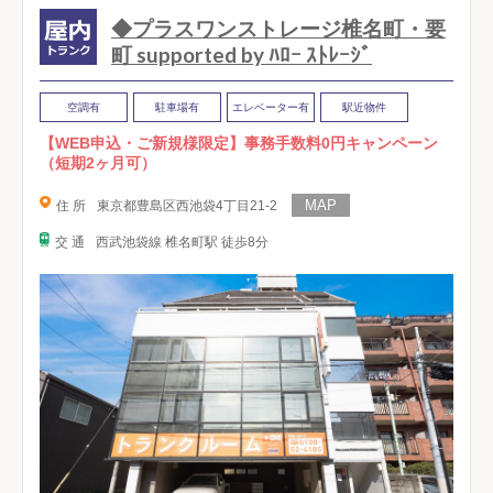
◆プラスワンストレージ椎名町・要
町 supported by ﾊﾛｰ ｽﾄﾚｰｼﾞ
空調有
駐車場有
エレベーター有
駅近物件
【WEB申込・ご新規様限定】事務手数料0円キャンペーン
（短期2ヶ月可）
住 所
東京都豊島区西池袋4丁目21-2
交 通
西武池袋線 椎名町駅 徒歩8分