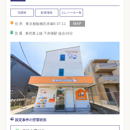
空調有
駐車場有
エレベーター有
住 所
東京都板橋区赤塚6-37-11
交 通
東武東上線 下赤塚駅 徒歩16分
設定条件の空室状況