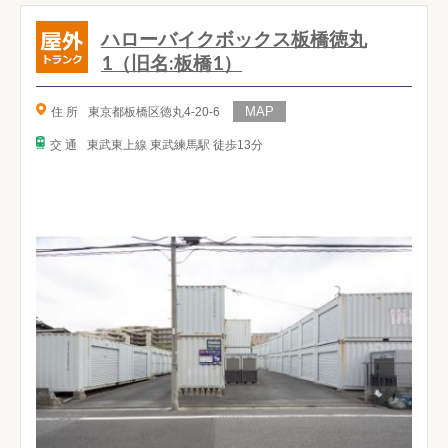
ハローバイクボックス板橋徳丸
1（旧名:板橋1）
住 所
東京都板橋区徳丸4-20-6
交 通
東武東上線 東武練馬駅 徒歩13分