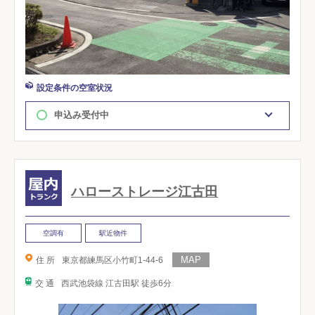
設定条件の空室状況
申込み受付中
ハローストレージ江古田
空調有
駅近物件
住 所
東京都練馬区小竹町1-44-6
交 通
西武池袋線 江古田駅 徒歩6分