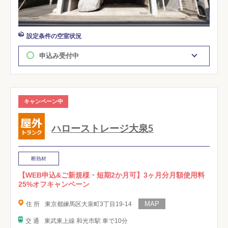
設定条件の空室状況
申込み受付中
キャンペーン中
ハローストレージ大泉5
断熱材
【WEB申込&ご新規様・短期2か月可】3ヶ月分月額使用料
25%オフキャンペーン
住 所
東京都練馬区大泉町3丁目19-14
交 通
東武東上線 和光市駅 車で10分