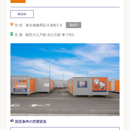
断熱材
住 所
東京都練馬区大泉町1-6
交 通
都営大江戸線 光が丘駅 車で9分
設定条件の空室状況