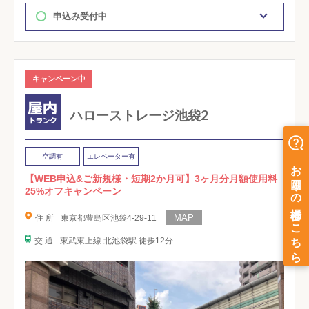
申込み受付中
キャンペーン中
ハローストレージ池袋2
空調有
エレベーター有
【WEB申込&ご新規様・短期2か月可】3ヶ月分月額使用料
25%オフキャンペーン
住 所
東京都豊島区池袋4-29-11
交 通
東武東上線 北池袋駅 徒歩12分