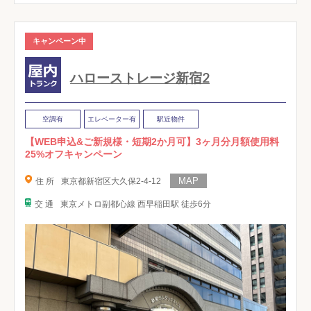
キャンペーン中
ハローストレージ新宿2
空調有
エレベーター有
駅近物件
【WEB申込&ご新規様・短期2か月可】3ヶ月分月額使用料
25%オフキャンペーン
住 所
東京都新宿区大久保2-4-12
交 通
東京メトロ副都心線 西早稲田駅 徒歩6分