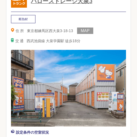
ハローストレージ大泉3
断熱材
住 所
東京都練馬区西大泉3-18-13
交 通
西武池袋線 大泉学園駅 徒歩18分
設定条件の空室状況