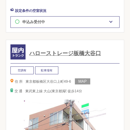
設定条件の空室状況
申込み受付中
ハローストレージ板橋大谷口
空調有
駐車場有
住 所
東京都板橋区大谷口上町49-6
交 通
東武東上線 大山(東京都)駅 徒歩14分