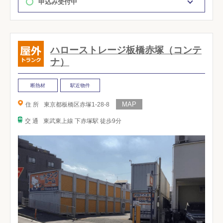
申込み受付中
ハローストレージ板橋赤塚（コンテ
ナ）
断熱材
駅近物件
住 所
東京都板橋区赤塚1-28-8
交 通
東武東上線 下赤塚駅 徒歩9分