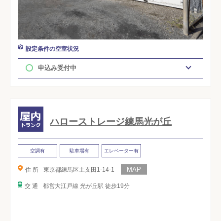
設定条件の空室状況
申込み受付中
ハローストレージ練馬光が丘
空調有
駐車場有
エレベーター有
住 所
東京都練馬区土支田1-14-1
交 通
都営大江戸線 光が丘駅 徒歩19分